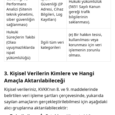
Hukuki yükümlülük
Performans
Güvenliği (IP
(5651 Sayılı Kanun
Analizi (Sitenin
Adresi, Cihaz
gereği trafik
teknik yönetimi,
Bilgileri, Log
bilgilerinin
siber güvenliğin
Kayıtları)
saklanması).
sağlanması)
Hukuki
(e) Bir hakkın tesisi,
Süreçlerin Takibi
kullanılması veya
(Olası
İlgili tüm veri
korunması için veri
uyuşmazlıklarda
kategorileri
işlemenin zorunlu
ispat
olması.
yükümlülüğü)
3. Kişisel Verilerin Kimlere ve Hangi
Amaçla Aktarılabileceği
Kişisel verileriniz, KVKK’nın 8. ve 9. maddelerinde
belirtilen veri işleme şartları çerçevesinde, yukarıda
sayılan amaçların gerçekleştirilebilmesi için aşağıdaki
alıcı gruplarına aktarılabilecektir: