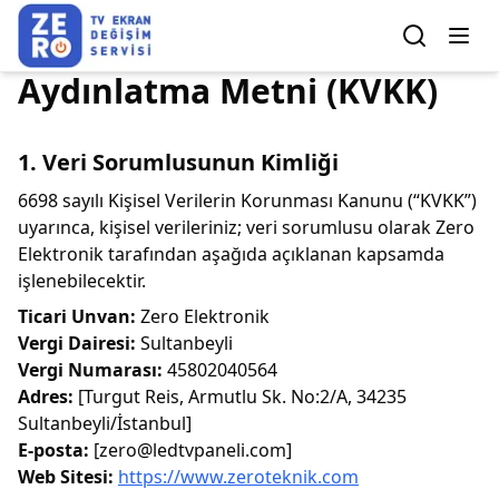
Aydınlatma Metni (KVKK)
1. Veri Sorumlusunun Kimliği
6698 sayılı Kişisel Verilerin Korunması Kanunu (“KVKK”)
uyarınca, kişisel verileriniz; veri sorumlusu olarak Zero
Elektronik tarafından aşağıda açıklanan kapsamda
işlenebilecektir.
Ticari Unvan:
Zero Elektronik
Vergi Dairesi:
Sultanbeyli
Vergi Numarası:
45802040564
Adres:
[Turgut Reis, Armutlu Sk. No:2/A, 34235
Sultanbeyli/İstanbul]
E-posta:
[zero@ledtvpaneli.com]
Web Sitesi:
https://www.zeroteknik.com