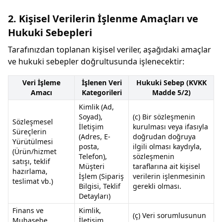
2. Kişisel Verilerin İşlenme Amaçları ve
Hukuki Sebepleri
Tarafınızdan toplanan kişisel veriler, aşağıdaki amaçlar
ve hukuki sebepler doğrultusunda işlenecektir:
Veri İşleme
İşlenen Veri
Hukuki Sebep (KVKK
Amacı
Kategorileri
Madde 5/2)
Kimlik (Ad,
Soyad),
(c) Bir sözleşmenin
Sözleşmesel
İletişim
kurulması veya ifasıyla
Süreçlerin
(Adres, E-
doğrudan doğruya
Yürütülmesi
posta,
ilgili olması kaydıyla,
(Ürün/hizmet
Telefon),
sözleşmenin
satışı, teklif
Müşteri
taraflarına ait kişisel
hazırlama,
İşlem (Sipariş
verilerin işlenmesinin
teslimat vb.)
Bilgisi, Teklif
gerekli olması.
Detayları)
Finans ve
Kimlik,
(ç) Veri sorumlusunun
Muhasebe
İletişim,