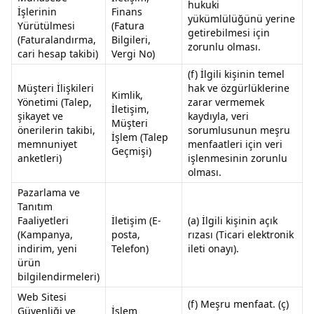
hukuki
İşlerinin
Finans
yükümlülüğünü yerine
Yürütülmesi
(Fatura
getirebilmesi için
(Faturalandırma,
Bilgileri,
zorunlu olması.
cari hesap takibi)
Vergi No)
(f) İlgili kişinin temel
Müşteri İlişkileri
hak ve özgürlüklerine
Kimlik,
Yönetimi (Talep,
zarar vermemek
İletişim,
şikayet ve
kaydıyla, veri
Müşteri
önerilerin takibi,
sorumlusunun meşru
İşlem (Talep
memnuniyet
menfaatleri için veri
Geçmişi)
anketleri)
işlenmesinin zorunlu
olması.
Pazarlama ve
Tanıtım
Faaliyetleri
İletişim (E-
(a) İlgili kişinin açık
(Kampanya,
posta,
rızası (Ticari elektronik
indirim, yeni
Telefon)
ileti onayı).
ürün
bilgilendirmeleri)
Web Sitesi
(f) Meşru menfaat. (ç)
Güvenliği ve
İşlem