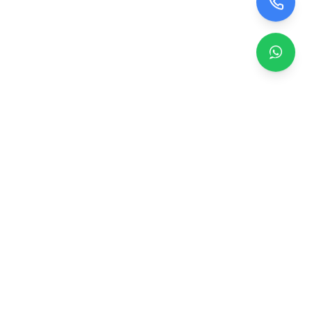
Zero TV Servisi
TV ekran satışı, panel değişimi ve tamir hizmetleri.
Orijinal ve garantili TV ekranları, profesyonel montaj ve
teknik servis.
Hizmetler