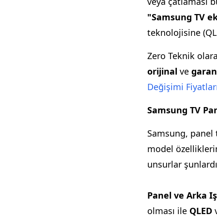
veya çatlaması bü
"Samsung TV ekra
teknolojisine (Q
Zero Teknik olara
orijinal
ve
garant
Değişimi Fiyatlar
Samsung TV Pane
Samsung, panel te
model özellikleri
unsurlar şunlardı
Panel ve Arka Işı
olması ile
QLED
v