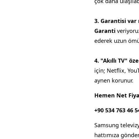
çok daha ulaşılab
3. Garantisi var
Garanti
veriyoruz
ederek uzun ömür
4. "Akıllı TV" ö
için; Netflix, You
aynen korunur.
Hemen Net Fiya
+90 534 763 46 5
Samsung televizy
hattımıza gönder