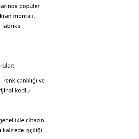
klarında popüler
ekran montajı,
 fabrika
rular:
 renk canlılığı ve
ijinal kodlu
 genellikle cihazın
 kalitede işçiliği