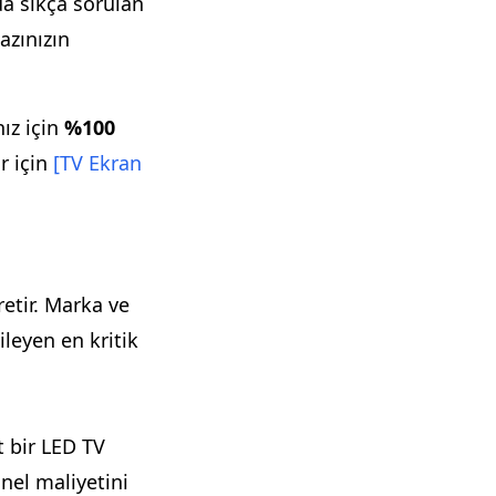
da sıkça sorulan
azınızın
ız için
%100
r için
[TV Ekran
retir. Marka ve
ileyen en kritik
t bir LED TV
nel maliyetini