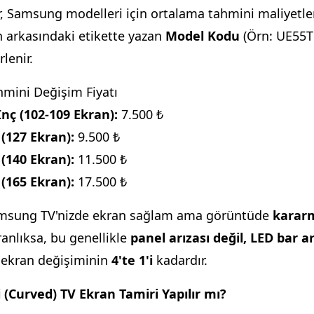
r, Samsung modelleri için ortalama tahmini maliyetlerd
 arkasındaki etikette yazan
Model Kodu
(Örn: UE55T
lenir.
nç (102-109 Ekran):
(127 Ekran):
(140 Ekran):
(165 Ekran):
17.500 ₺
sung TV'nizde ekran sağlam ama görüntüde
karar
ranlıksa, bu genellikle
panel arızası değil, LED bar ar
, ekran değişiminin
4'te 1'i
kadardır.
(Curved) TV Ekran Tamiri Yapılır mı?