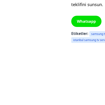
teklifini sunsun.
Whatsapp
Etiketler:
samsung tv
istanbul samsung tv serv