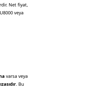
ir. Net fiyat,
U8000 veya
ma
varsa veya
ızasıdır
. Bu