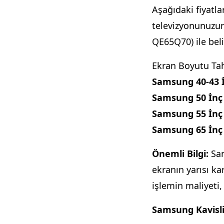
Aşağıdaki fiyatla
televizyonunuzun
QE65Q70) ile belir
Samsung 40-43 İ
Samsung 50 İnç 
Samsung 55 İnç 
Samsung 65 İnç 
Önemli Bilgi:
Sam
ekranın yarısı ka
işlemin maliyeti
Samsung Kavisli 