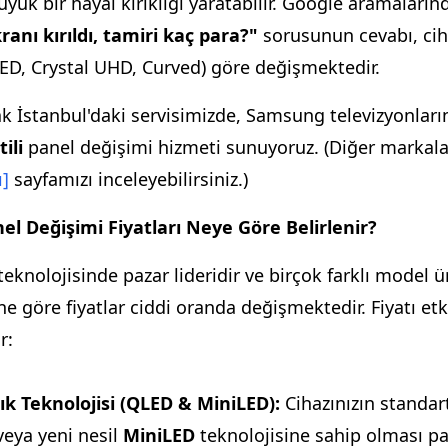
yük bir hayal kırıklığı yaratabilir. Google aramaların
nı kırıldı, tamiri kaç para?"
sorusunun cevabı, cih
LED, Crystal UHD, Curved) göre değişmektedir.
k İstanbul'daki servisimizde, Samsung televizyonların
ili
panel değişimi hizmeti sunuyoruz. (Diğer markala
ı]
sayfamızı inceleyebilirsiniz.)
l Değişimi Fiyatları Neye Göre Belirlenir?
knolojisinde pazar lideridir ve birçok farklı model ü
ne göre fiyatlar ciddi oranda değişmektedir. Fiyatı etk
r:
k Teknolojisi (
QLED
&
MiniLED
):
Cihazınızın standar
eya yeni nesil
MiniLED
teknolojisine sahip olması pa