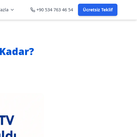
azla
+90 534 763 46 54
Ücretsiz Teklif
 Kadar?