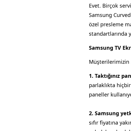
Evet. Birçok serv
Samsung Curved s
özel presleme mak
standartlarında ya
Samsung TV Ekra
Müşterilerimizin
1. Taktığınız pa
parlaklıkta hiçbi
paneller kullanıy
2. Samsung yetki
sıfır fiyatına yak