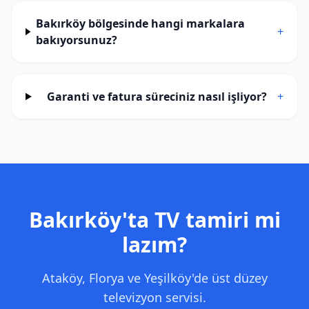
Bakırköy bölgesinde hangi markalara
+
bakıyorsunuz?
Garanti ve fatura süreciniz nasıl işliyor?
+
Bakırköy
'ta TV tamiri mi
lazım?
Ataköy, Florya ve Yeşilköy'de üst düzey
televizyon servisi.