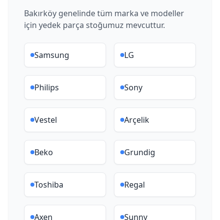
Bakırköy
genelinde tüm marka ve modeller
için yedek parça stoğumuz mevcuttur.
Samsung
LG
Philips
Sony
Vestel
Arçelik
Beko
Grundig
Toshiba
Regal
Axen
Sunny