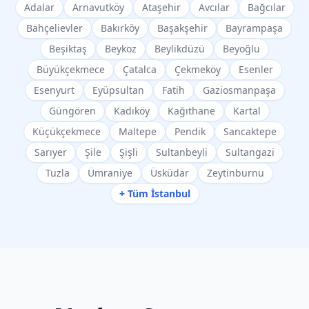
Adalar
Arnavutköy
Ataşehir
Avcılar
Bağcılar
Bahçelievler
Bakırköy
Başakşehir
Bayrampaşa
Beşiktaş
Beykoz
Beylikdüzü
Beyoğlu
Büyükçekmece
Çatalca
Çekmeköy
Esenler
Esenyurt
Eyüpsultan
Fatih
Gaziosmanpaşa
Güngören
Kadıköy
Kağıthane
Kartal
Küçükçekmece
Maltepe
Pendik
Sancaktepe
Sarıyer
Şile
Şişli
Sultanbeyli
Sultangazi
Tuzla
Ümraniye
Üsküdar
Zeytinburnu
+ Tüm İstanbul