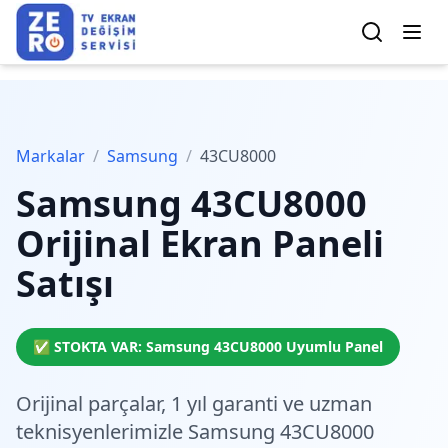
Markalar
/
Samsung
/
43CU8000
Samsung
43CU8000
Orijinal Ekran Paneli
Satışı
✅ STOKTA VAR:
Samsung
43CU8000
Uyumlu Panel
Orijinal parçalar,
1 yıl garanti
ve
uzman
teknisyenlerimiz
le Samsung 43CU8000