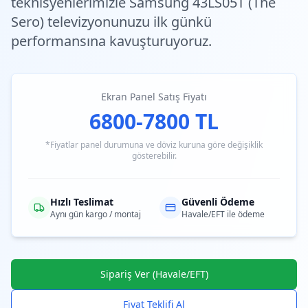
teknisyenlerimiz
le Samsung 43LS05T (The
Sero) televizyonunuzu ilk günkü
performansına kavuşturuyoruz.
Ekran Panel Satış Fiyatı
6800-7800 TL
*Fiyatlar panel durumuna ve döviz kuruna göre değişiklik
gösterebilir.
Hızlı Teslimat
Güvenli Ödeme
Aynı gün kargo / montaj
Havale/EFT ile ödeme
Sipariş Ver (Havale/EFT)
Fiyat Teklifi Al