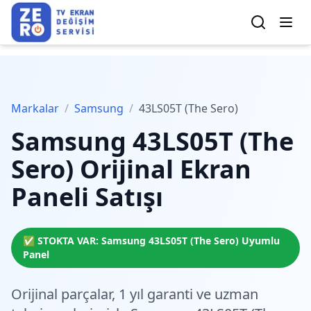
Markalar
/
Samsung
/
43LS05T (The Sero)
Samsung
43LS05T (The
Sero)
Orijinal Ekran
Paneli Satışı
✅ STOKTA VAR:
Samsung
43LS05T (The Sero)
Uyumlu
Panel
Orijinal parçalar,
1 yıl garanti
ve
uzman