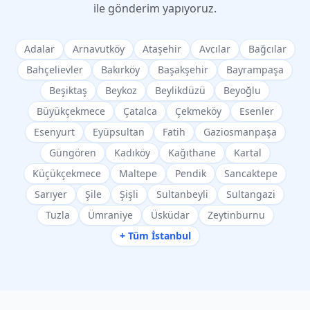
ile gönderim yapıyoruz.
Adalar
Arnavutköy
Ataşehir
Avcılar
Bağcılar
Bahçelievler
Bakırköy
Başakşehir
Bayrampaşa
Beşiktaş
Beykoz
Beylikdüzü
Beyoğlu
Büyükçekmece
Çatalca
Çekmeköy
Esenler
Esenyurt
Eyüpsultan
Fatih
Gaziosmanpaşa
Güngören
Kadıköy
Kağıthane
Kartal
Küçükçekmece
Maltepe
Pendik
Sancaktepe
Sarıyer
Şile
Şişli
Sultanbeyli
Sultangazi
Tuzla
Ümraniye
Üsküdar
Zeytinburnu
+ Tüm İstanbul