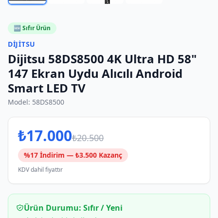
🆕 Sıfır Ürün
DIJITSU
Dijitsu 58DS8500 4K Ultra HD 58"
147 Ekran Uydu Alıcılı Android
Smart LED TV
Model:
58DS8500
₺
17.000
₺
20.500
%
17
İndirim — ₺
3.500
Kazanç
KDV dahil fiyattır
Ürün Durumu:
Sıfır / Yeni