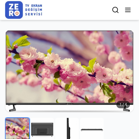
1
/
4