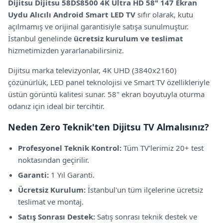
Dijitsu
Dijitsu 58DS8500 4K Ultra HD 58" 147 Ekran
Uydu Alıcılı Android Smart LED TV
sıfır olarak, kutu
açılmamış ve orijinal garantisiyle satışa sunulmuştur.
İstanbul genelinde
ücretsiz kurulum ve teslimat
hizmetimizden yararlanabilirsiniz.
Dijitsu
marka televizyonlar,
4K UHD (3840x2160)
çözünürlük,
LED panel teknolojisi
ve Smart TV özellikleriyle
üstün görüntü kalitesi sunar.
58" ekran boyutuyla oturma
odanız için ideal bir tercihtir.
Neden Zero Teknik'ten
Dijitsu
TV Almalısınız?
Profesyonel Teknik Kontrol:
Tüm TV'lerimiz 20+ test
noktasından geçirilir.
Garanti:
1 Yıl Garanti
.
Ücretsiz Kurulum:
İstanbul'un tüm ilçelerine ücretsiz
teslimat ve montaj.
Satış Sonrası Destek:
Satış sonrası teknik destek ve