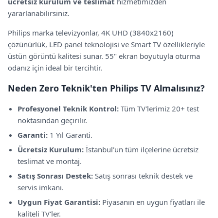
ücretsiz kurulum ve teslimat
hizmetimizden
yararlanabilirsiniz.
Philips
marka televizyonlar,
4K UHD (3840x2160)
çözünürlük,
LED panel teknolojisi
ve Smart TV özellikleriyle
üstün görüntü kalitesi sunar.
55" ekran boyutuyla oturma
odanız için ideal bir tercihtir.
Neden Zero Teknik'ten
Philips
TV Almalısınız?
Profesyonel Teknik Kontrol:
Tüm TV'lerimiz 20+ test
noktasından geçirilir.
Garanti:
1 Yıl Garanti
.
Ücretsiz Kurulum:
İstanbul'un tüm ilçelerine ücretsiz
teslimat ve montaj.
Satış Sonrası Destek:
Satış sonrası teknik destek ve
servis imkanı.
Uygun Fiyat Garantisi:
Piyasanın en uygun fiyatları ile
kaliteli TV'ler.