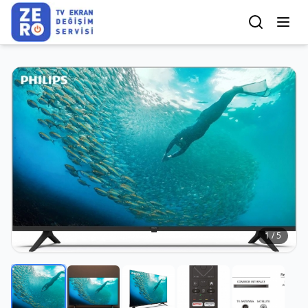
1
/
5