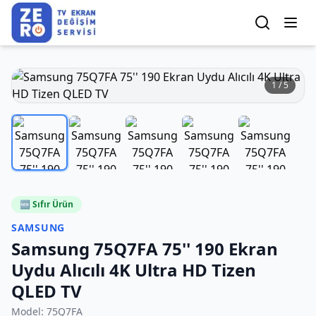
1
/
5
🆕 Sıfır Ürün
SAMSUNG
Samsung 75Q7FA 75'' 190 Ekran
Uydu Alıcılı 4K Ultra HD Tizen
QLED TV
Model:
75Q7FA