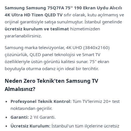
Samsung
Samsung 75Q7FA 75'' 190 Ekran Uydu Alıcılı
4K Ultra HD Tizen QLED TV
sıfır olarak, kutu açılmamış ve
orijinal garantisiyle satışa sunulmuştur.
İstanbul genelinde
ücretsiz kurulum ve teslimat
hizmetimizden
yararlanabilirsiniz.
Samsung
marka televizyonlar,
4K UHD (3840x2160)
çözünürlük,
QLED panel teknolojisi
ve Smart TV
özellikleriyle
üstün görüntü kalitesi sunar.
75" ekran
boyutuyla oturma odanız için ideal bir tercihtir.
Neden Zero Teknik'ten
Samsung
TV
Almalısınız?
Profesyonel Teknik Kontrol:
Tüm TV'lerimiz 20+ test
noktasından geçirilir.
Garanti:
2 Yıl Garanti
.
Ücretsiz Kurulum:
İstanbul'un tüm ilçelerine ücretsiz