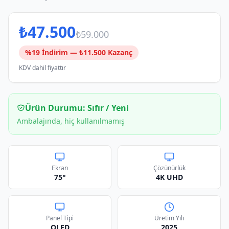
₺
47.500
₺
59.000
%
19
İndirim — ₺
11.500
Kazanç
KDV dahil fiyattır
Ürün Durumu:
Sıfır / Yeni
Ambalajında, hiç kullanılmamış
Ekran
Çözünürlük
75"
4K UHD
Panel Tipi
Üretim Yılı
QLED
2025