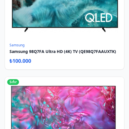
Samsung
Samsung 98Q7FA Ultra HD (4K) TV (QE98Q7FAAUXTK)
₺
100.000
Sıfır