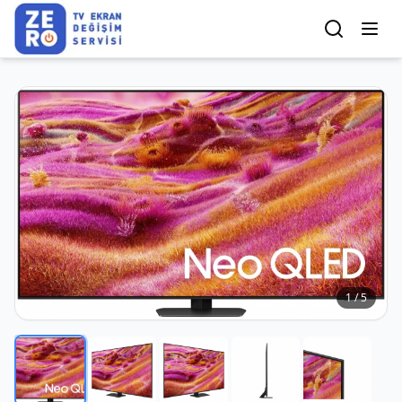
1
/
5