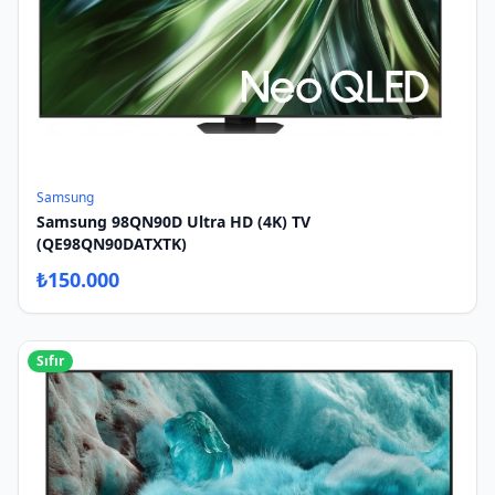
Samsung
Samsung 98QN90D Ultra HD (4K) TV
(QE98QN90DATXTK)
₺
150.000
Sıfır