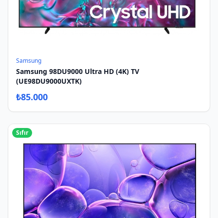
Samsung
Samsung 98DU9000 Ultra HD (4K) TV
(UE98DU9000UXTK)
₺
85.000
Sıfır