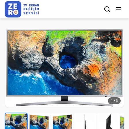
1
/
6