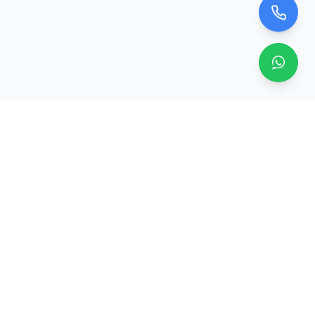
Zero TV Servisi
TV ekran satışı, panel değişimi ve tamir hizmetleri.
Orijinal ve garantili TV ekranları, profesyonel montaj ve
teknik servis.
Hizmetler