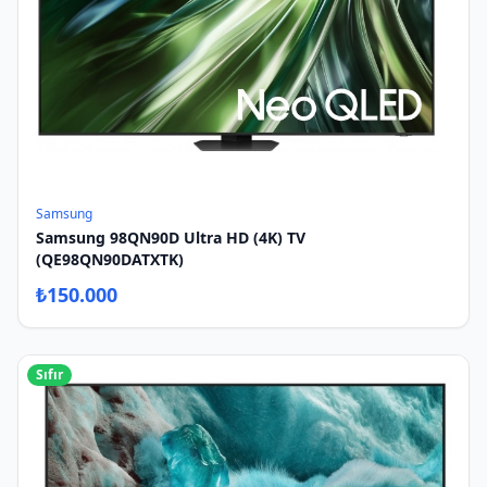
Samsung
Samsung 98QN90D Ultra HD (4K) TV
(QE98QN90DATXTK)
₺
150.000
Sıfır