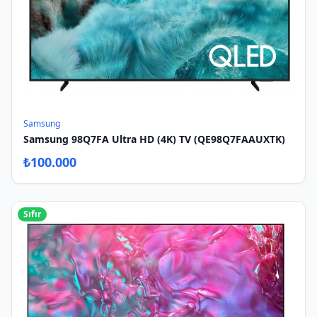
Samsung
Samsung 98Q7FA Ultra HD (4K) TV (QE98Q7FAAUXTK)
₺
100.000
Sıfır