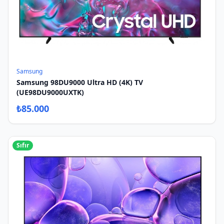
Samsung
Samsung 98DU9000 Ultra HD (4K) TV
(UE98DU9000UXTK)
₺
85.000
Sıfır