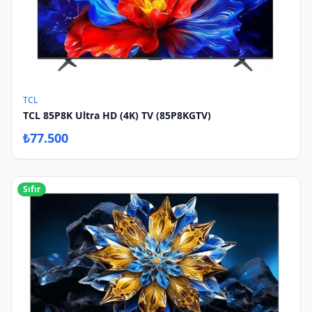
TCL
TCL 85P8K Ultra HD (4K) TV (85P8KGTV)
₺
77.500
Sıfır