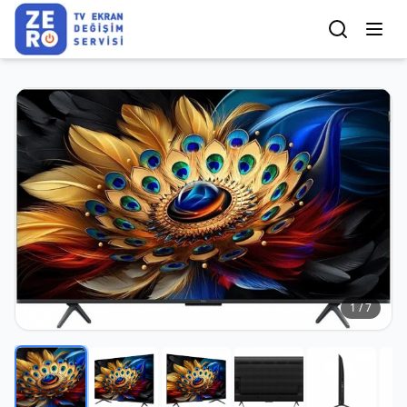
1
/
7