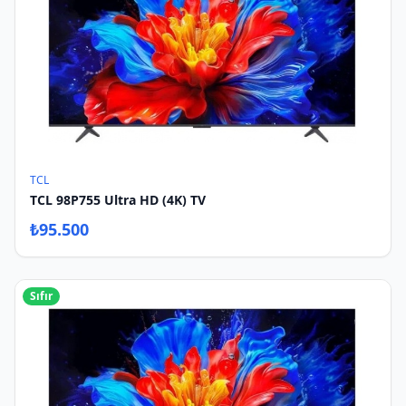
TCL
TCL 98P755 Ultra HD (4K) TV
₺
95.500
Sıfır