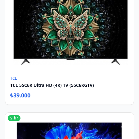
TCL
TCL 55C6K Ultra HD (4K) TV (55C6KGTV)
₺
39.000
Sıfır