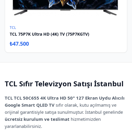
TCL
TCL 75P7K Ultra HD (4K) TV (75P7KGTV)
₺
47.500
TCL
Sıfır
Televizyon Satışı İstanbul
TCL
TCL 50C655 4K Ultra HD 50" 127 Ekran Uydu Alıcılı
Google Smart QLED TV
sıfır olarak, kutu açılmamış ve
orijinal garantisiyle satışa sunulmuştur.
İstanbul genelinde
ücretsiz kurulum ve teslimat
hizmetimizden
yararlanabilirsiniz.