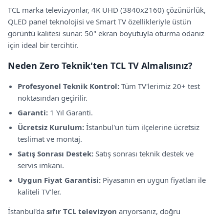
TCL
marka televizyonlar,
4K UHD (3840x2160) çözünürlük,
QLED panel teknolojisi
ve Smart TV özellikleriyle
üstün
görüntü kalitesi sunar.
50" ekran boyutuyla oturma odanız
için ideal bir tercihtir.
Neden Zero Teknik'ten
TCL
TV Almalısınız?
Profesyonel Teknik Kontrol:
Tüm TV'lerimiz 20+ test
noktasından geçirilir.
Garanti:
1 Yıl Garanti
.
Ücretsiz Kurulum:
İstanbul'un tüm ilçelerine ücretsiz
teslimat ve montaj.
Satış Sonrası Destek:
Satış sonrası teknik destek ve
servis imkanı.
Uygun Fiyat Garantisi:
Piyasanın en uygun fiyatları ile
kaliteli TV'ler.
İstanbul'da
sıfır
TCL
televizyon
arıyorsanız, doğru