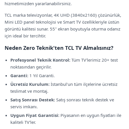
hizmetimizden yararlanabilirsiniz.
TCL
marka televizyonlar,
4K UHD (3840x2160) çözünürlük,
Mini LED panel teknolojisi
ve Smart TV özellikleriyle
üstün
görüntü kalitesi sunar.
55" ekran boyutuyla oturma odanız
için ideal bir tercihtir.
Neden Zero Teknik'ten
TCL
TV Almalısınız?
Profesyonel Teknik Kontrol:
Tüm TV'lerimiz 20+ test
noktasından geçirilir.
Garanti:
1 Yıl Garanti
.
Ücretsiz Kurulum:
İstanbul'un tüm ilçelerine ücretsiz
teslimat ve montaj.
Satış Sonrası Destek:
Satış sonrası teknik destek ve
servis imkanı.
Uygun Fiyat Garantisi:
Piyasanın en uygun fiyatları ile
kaliteli TV'ler.