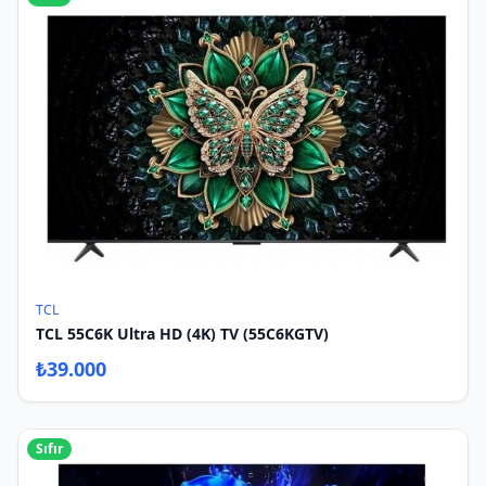
TCL
TCL 55C6K Ultra HD (4K) TV (55C6KGTV)
₺
39.000
Sıfır