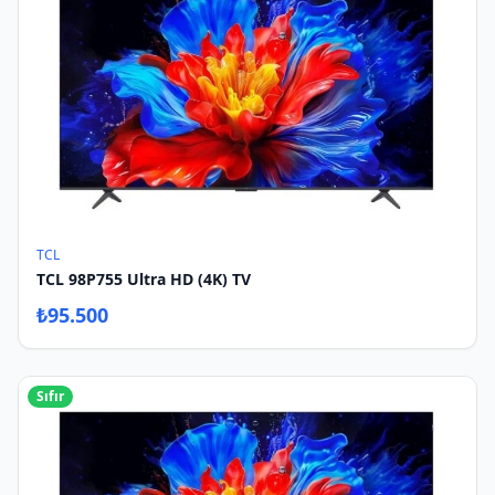
TCL
TCL 98P755 Ultra HD (4K) TV
₺
95.500
Sıfır