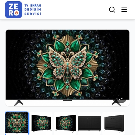
1
/
5