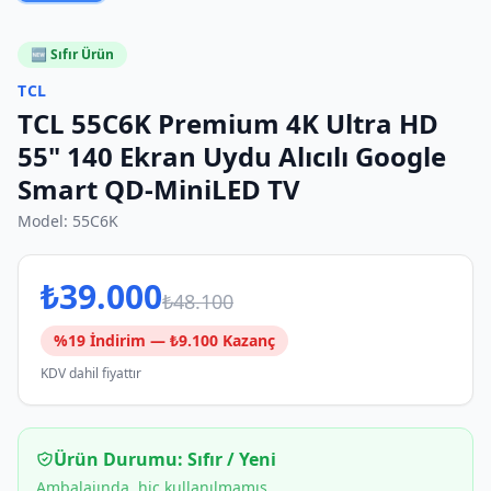
🆕 Sıfır Ürün
TCL
TCL 55C6K Premium 4K Ultra HD
55" 140 Ekran Uydu Alıcılı Google
Smart QD-MiniLED TV
Model:
55C6K
₺
39.000
₺
48.100
%
19
İndirim — ₺
9.100
Kazanç
KDV dahil fiyattır
Ürün Durumu:
Sıfır / Yeni
Ambalajında, hiç kullanılmamış