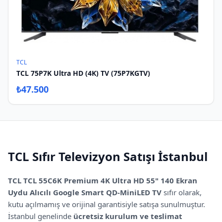
TCL
TCL 75P7K Ultra HD (4K) TV (75P7KGTV)
₺
47.500
TCL
Sıfır
Televizyon Satışı İstanbul
TCL
TCL 55C6K Premium 4K Ultra HD 55" 140 Ekran
Uydu Alıcılı Google Smart QD-MiniLED TV
sıfır olarak,
kutu açılmamış ve orijinal garantisiyle satışa sunulmuştur.
İstanbul genelinde
ücretsiz kurulum ve teslimat