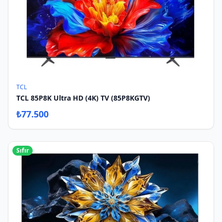
TCL
TCL 85P8K Ultra HD (4K) TV (85P8KGTV)
₺
77.500
Sıfır