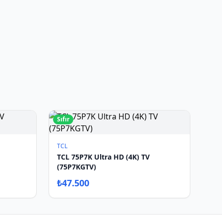
Sıfır
TCL
TCL 75P7K Ultra HD (4K) TV
(75P7KGTV)
₺
47.500