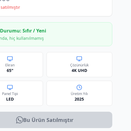
satılmıştır
 Durumu:
Sıfır / Yeni
nda, hiç kullanılmamış
Ekran
Çözünürlük
65"
4K UHD
Panel Tipi
Üretim Yılı
LED
2025
Bu Ürün Satılmıştır