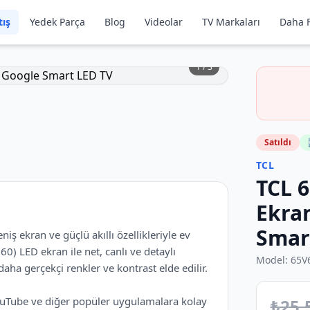
tış
Yedek Parça
Blog
Videolar
TV Markaları
Daha F
1
/
3
Satıldı
TCL
TCL 6
Ekran
Smar
 ekran ve güçlü akıllı özellikleriyle ev
0) LED ekran ile net, canlı ve detaylı
Model:
65V
ha gerçekçi renkler ve kontrast elde edilir.
 YouTube ve diğer popüler uygulamalara kolay
₺
25.