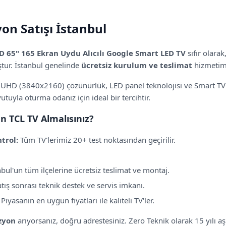
on Satışı İstanbul
D 65" 165 Ekran Uydu Alıcılı Google Smart LED TV
sıfır olara
tur.
İstanbul genelinde
ücretsiz kurulum ve teslimat
hizmetimi
 UHD (3840x2160) çözünürlük,
LED panel teknolojisi
ve Smart TV 
tuyla oturma odanız için ideal bir tercihtir.
en
TCL
TV Almalısınız?
trol:
Tüm TV'lerimiz 20+ test noktasından geçirilir.
bul'un tüm ilçelerine ücretsiz teslimat ve montaj.
tış sonrası teknik destek ve servis imkanı.
Piyasanın en uygun fiyatları ile kaliteli TV'ler.
zyon
arıyorsanız, doğru adrestesiniz. Zero Teknik olarak 15 yılı a