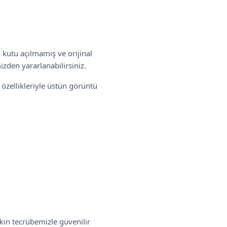
k, kutu açılmamış ve orijinal
zden yararlanabilirsiniz.
özellikleriyle
üstün görüntü
şkın tecrübemizle güvenilir