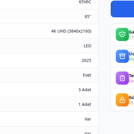
65V6C
65"
4K UHD (3840x2160)
Ga
1 Y
LED
Üc
İst
2025
Evet
Te
Uzm
3 Adet
Gü
15 
1 Adet
Var
Var