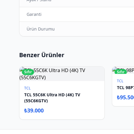
Garanti
Ürün Durumu
Benzer Ürünler
Sıfır
Sıfır
TCL
TCL 98P
TCL
TCL 55C6K Ultra HD (4K) TV
₺
95.50
(55C6KGTV)
₺
39.000