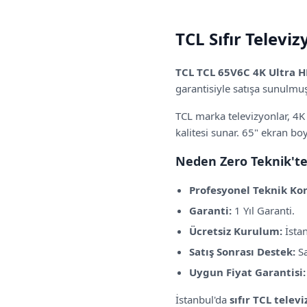
TCL
Sıfır
Televizy
TCL
TCL 65V6C 4K Ultra H
garantisiyle satışa sunulmuş
TCL
marka televizyonlar,
4K
kalitesi sunar.
65" ekran boyu
Neden Zero Teknik't
Profesyonel Teknik Kon
Garanti:
1 Yıl Garanti
.
Ücretsiz Kurulum:
İstan
Satış Sonrası Destek:
Sa
Uygun Fiyat Garantisi:
İstanbul'da
sıfır
TCL
televi