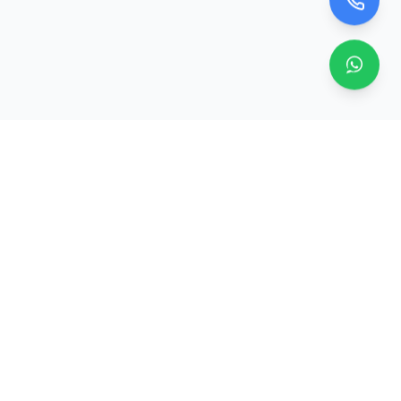
İletişim Bilgileri
+90 534 763 4654
zero@ledtvpaneli.com
İstanbul, Türkiye