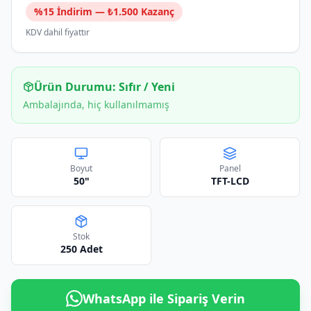
%
15
İndirim — ₺
1.500
Kazanç
KDV dahil fiyattır
Ürün Durumu:
Sıfır / Yeni
Ambalajında, hiç kullanılmamış
Boyut
Panel
50"
TFT-LCD
Stok
250
Adet
WhatsApp ile Sipariş Verin