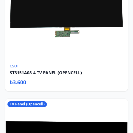
CSOT
ST3151A08-4 TV PANEL (OPENCELL)
₺
3.600
TV Panel (Opencell)