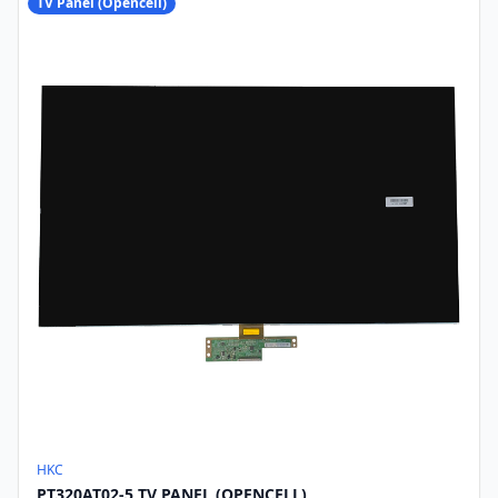
TV Panel (Opencell)
HKC
PT320AT02-5 TV PANEL (OPENCELL)