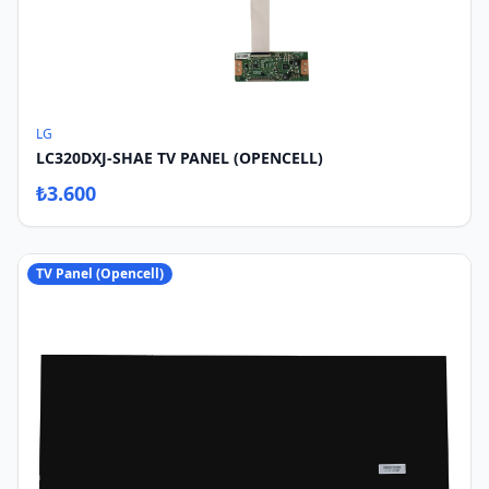
LG
LC320DXJ-SHAE TV PANEL (OPENCELL)
₺
3.600
TV Panel (Opencell)