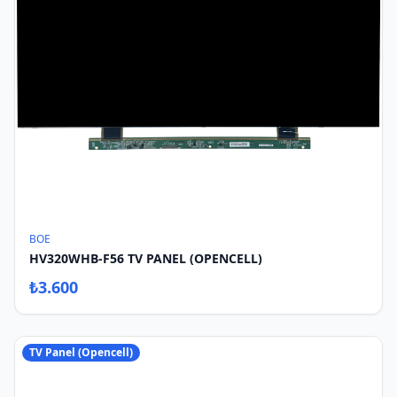
BOE
HV320WHB-F56 TV PANEL (OPENCELL)
₺
3.600
TV Panel (Opencell)