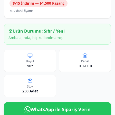
%
15
İndirim — ₺
1.500
Kazanç
KDV dahil fiyattır
Ürün Durumu:
Sıfır / Yeni
Ambalajında, hiç kullanılmamış
Boyut
Panel
50"
TFT-LCD
Stok
250
Adet
WhatsApp ile Sipariş Verin