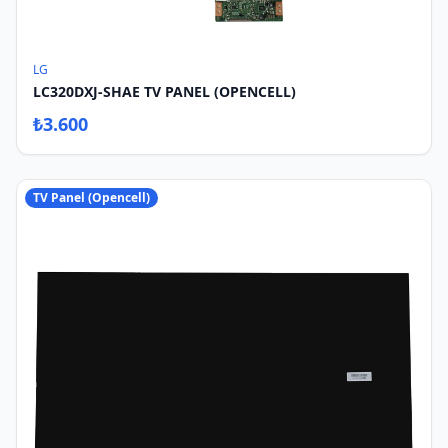
LG
LC320DXJ-SHAE TV PANEL (OPENCELL)
₺
3.600
TV Panel (Opencell)