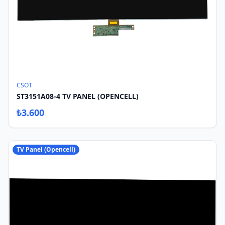
CSOT
ST3151A08-4 TV PANEL (OPENCELL)
₺
3.600
TV Panel (Opencell)