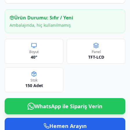
Ürün Durumu:
Sıfır / Yeni
Ambalajında, hiç kullanılmamış
Boyut
Panel
40"
TFT-LCD
Stok
150
Adet
WhatsApp ile Sipariş Verin
Hemen Arayın