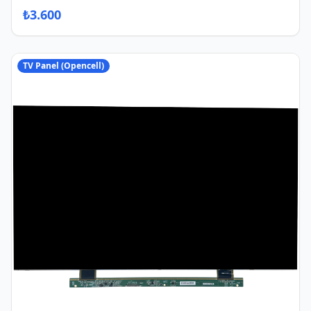
₺
3.600
TV Panel (Opencell)