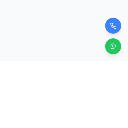
Zero TV Servisi
TV ekran satışı, panel değişimi ve tamir hizmetleri.
Orijinal ve garantili TV ekranları, profesyonel montaj ve
teknik servis.