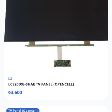
LG
LC320DXJ-SHAE TV PANEL (OPENCELL)
₺
3.600
TV Panel (Opencell)