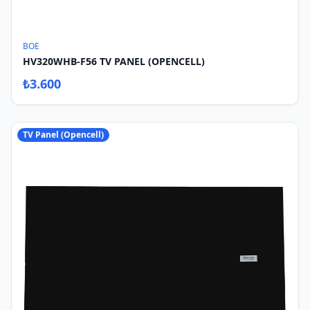
BOE
HV320WHB-F56 TV PANEL (OPENCELL)
₺
3.600
TV Panel (Opencell)