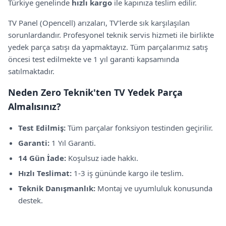
Türkiye genelinde
hızlı kargo
ile kapınıza teslim edilir.
TV Panel (Opencell)
arızaları, TV'lerde sık karşılaşılan
sorunlardandır. Profesyonel teknik servis hizmeti ile birlikte
yedek parça satışı da yapmaktayız. Tüm parçalarımız satış
öncesi test edilmekte
ve 1 yıl garanti kapsamında
satılmaktadır.
Neden Zero Teknik'ten TV Yedek Parça
Almalısınız?
Test Edilmiş:
Tüm parçalar fonksiyon testinden geçirilir.
Garanti:
1 Yıl Garanti
.
14 Gün İade:
Koşulsuz iade hakkı.
Hızlı Teslimat:
1-3 iş gününde kargo ile teslim.
Teknik Danışmanlık:
Montaj ve uyumluluk konusunda
destek.