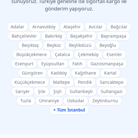
sunuyoruz. Türkiye geneline ise sigortalı kargo ile
gönderim yapıyoruz.
Adalar
Arnavutköy
Ataşehir
Avcılar
Bağcılar
Bahçelievler
Bakırköy
Başakşehir
Bayrampaşa
Beşiktaş
Beykoz
Beylikdüzü
Beyoğlu
Büyükçekmece
Çatalca
Çekmeköy
Esenler
Esenyurt
Eyüpsultan
Fatih
Gaziosmanpaşa
Güngören
Kadıköy
Kağıthane
Kartal
Küçükçekmece
Maltepe
Pendik
Sancaktepe
Sarıyer
Şile
Şişli
Sultanbeyli
Sultangazi
Tuzla
Ümraniye
Üsküdar
Zeytinburnu
+ Tüm İstanbul