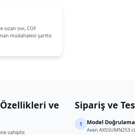
 sızan sıvı, COF
zman müdahalesi şarttır.
Özellikleri ve
Sipariş ve Te
Model Doğrulama
1
Axen
AX55UMN253
ci
ne sahiptir.