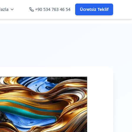
azla
+90 534 763 46 54
Ücretsiz Teklif