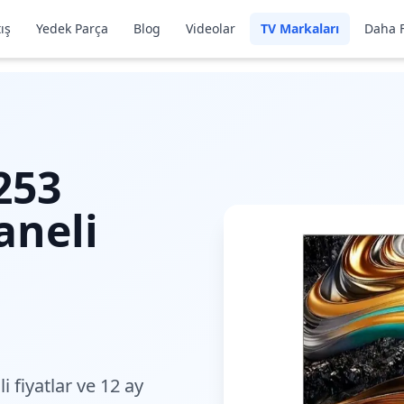
ış
Yedek Parça
Blog
Videolar
TV Markaları
Daha F
253
aneli
i fiyatlar
ve 12 ay