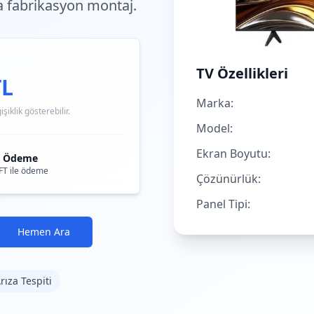
a fabrikasyon montaj.
TV Özellikleri
TL
Marka:
iklik gösterebilir.
Model:
Ekran Boyutu:
i Ödeme
FT ile ödeme
Çözünürlük:
Panel Tipi:
Hemen Ara
rıza Tespiti