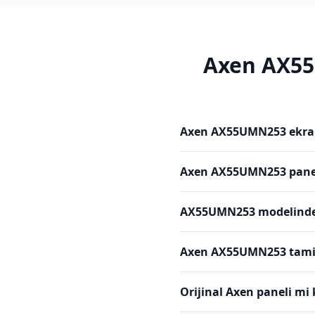
Axen
AX5
Axen AX55UMN253 ekran 
Axen AX55UMN253 panel 
AX55UMN253 modelinde s
Axen AX55UMN253 tamiri
Orijinal Axen paneli mi