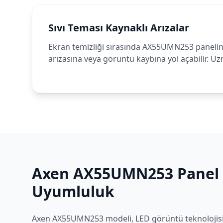
Sıvı Teması Kaynaklı Arızalar
Ekran temizliği sırasında AX55UMN253 paneline
arızasına veya görüntü kaybına yol açabilir. U
Axen
AX55UMN253
Panel 
Uyumluluk
Axen
AX55UMN253
modeli,
LED
görüntü teknolojisi