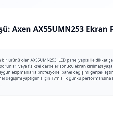
şü:
Axen
AX55UMN253
Ekran P
 bir ürünü olan AX55UMN253, LED panel yapısı ile dikkat ç
orunları veya fiziksel darbeler sonucu ekran kırılması yaşan
uygun ekipmanlarla profesyonel panel değişimi gerçekleştiri
el değişimi yaptığımız için TV'niz ilk günkü performansına k
.