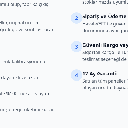
stoklarımızda uyumlu
lu olup, fabrika çıkışı
Sipariş ve Ödeme
2
er, orijinal üretim
Havale/EFT ile güvenl
oğruluğu ve kontrast oranı
durumunda aynı gün k
Güvenli Kargo vey
3
Sigortalı kargo ile Tü
teslimat seçeneği de
şı renk kalibrasyonuna
12 Ay Garanti
4
 dayanıklı ve uzun
Satılan tüm paneller 
oluşan üretim kaynakl
iyle %100 mekanik uyum
lmiş enerji tüketimi sunar.