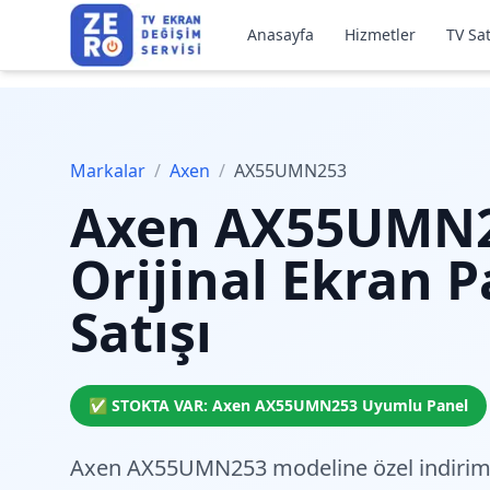
Anasayfa
Hizmetler
TV Sat
Markalar
/
Axen
/
AX55UMN253
Axen
AX55UMN
Orijinal Ekran P
Satışı
✅ STOKTA VAR:
Axen
AX55UMN253
Uyumlu Panel
Axen AX55UMN253 modeline özel
indiriml