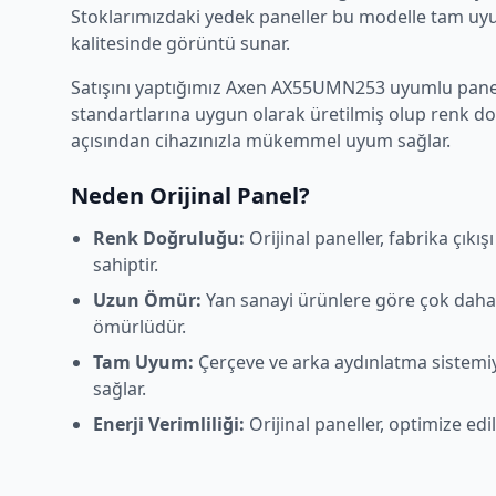
Stoklarımızdaki yedek paneller bu modelle tam uyum
kalitesinde görüntü sunar.
Satışını yaptığımız
Axen
AX55UMN253
uyumlu panell
standartlarına uygun olarak üretilmiş olup renk d
açısından cihazınızla mükemmel uyum sağlar.
Neden Orijinal Panel?
Renk Doğruluğu:
Orijinal paneller, fabrika çıkı
sahiptir.
Uzun Ömür:
Yan sanayi ürünlere göre çok daha
ömürlüdür.
Tam Uyum:
Çerçeve ve arka aydınlatma sistem
sağlar.
Enerji Verimliliği:
Orijinal paneller, optimize edi