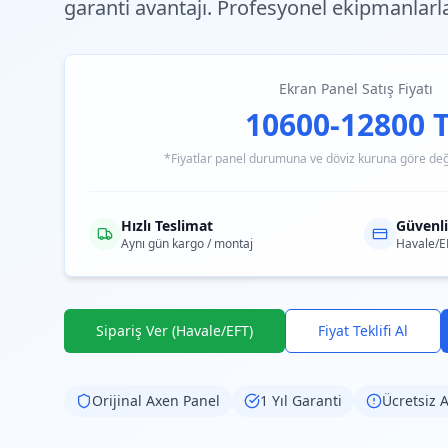
garanti avantajı. Profesyonel ekipmanlarl
Ekran Panel Satış Fiyatı
10600-12800 
*Fiyatlar panel durumuna ve döviz kuruna göre değiş
Hızlı Teslimat
Güvenl
Aynı gün kargo / montaj
Havale/E
Sipariş Ver (Havale/EFT)
Fiyat Teklifi Al
Orijinal
Axen
Panel
1 Yıl Garanti
Ücretsiz A