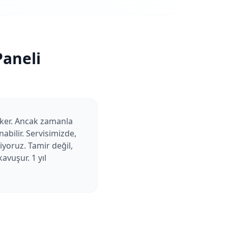
aneli
eker. Ancak zamanla
abilir. Servisimizde,
yoruz. Tamir değil,
avuşur. 1 yıl