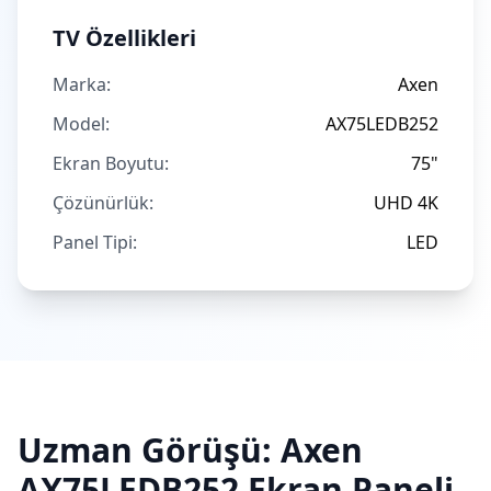
TV Özellikleri
Marka:
Axen
Model:
AX75LEDB252
Ekran Boyutu:
75"
Çözünürlük:
UHD 4K
Panel Tipi:
LED
Uzman Görüşü:
Axen
AX75LEDB252
Ekran Paneli