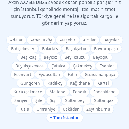
Axen
AX75LEDB252
yedek ekran paneli siparişleriniz
için İstanbul genelinde montajlı teslimat hizmeti
sunuyoruz. Türkiye geneline ise sigortalı kargo ile
gönderim yapıyoruz.
Adalar
Arnavutköy
Ataşehir
Avcılar
Bağcılar
Bahçelievler
Bakırköy
Başakşehir
Bayrampaşa
Beşiktaş
Beykoz
Beylikdüzü
Beyoğlu
Büyükçekmece
Çatalca
Çekmeköy
Esenler
Esenyurt
Eyüpsultan
Fatih
Gaziosmanpaşa
Güngören
Kadıköy
Kağıthane
Kartal
Küçükçekmece
Maltepe
Pendik
Sancaktepe
Sarıyer
Şile
Şişli
Sultanbeyli
Sultangazi
Tuzla
Ümraniye
Üsküdar
Zeytinburnu
+ Tüm İstanbul