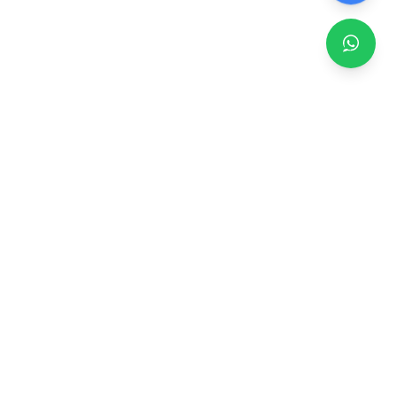
Zero TV Servisi
TV ekran satışı, panel değişimi ve tamir hizmetleri.
Orijinal ve garantili TV ekranları, profesyonel montaj ve
teknik servis.
Hizmetler
TV Ekran Değişimi