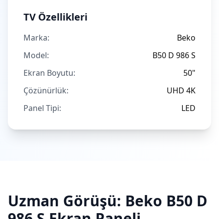
TV Özellikleri
Marka:
Beko
Model:
B50 D 986 S
Ekran Boyutu:
50"
Çözünürlük:
UHD 4K
Panel Tipi:
LED
Uzman Görüşü:
Beko
B50 D
986 S
Ekran Paneli