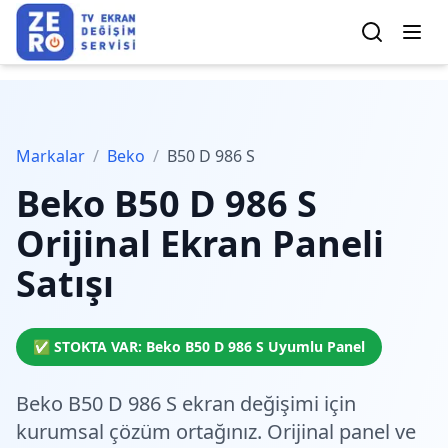
Markalar
/
Beko
/
B50 D 986 S
Beko
B50 D 986 S
Orijinal Ekran Paneli
Satışı
✅ STOKTA VAR:
Beko
B50 D 986 S
Uyumlu Panel
Beko B50 D 986 S ekran değişimi için
kurumsal çözüm
ortağınız. Orijinal panel ve