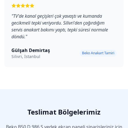
"
TV'de kanal geçişleri çok yavaştı ve kumanda
gecikmeli tepki veriyordu. Silivri'den çağırdığım
servis anakart bakımı yaptı, tepki süresi normale
döndü.
"
Gülşah Demirtaş
Beko Anakart Tamiri
Silivri, İstanbul
Teslimat Bölgelerimiz
Beko
B50 D 986 S
yedek ekran paneli siparişleriniz için