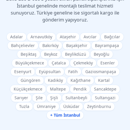
İstanbul genelinde montajlı teslimat hizmeti
sunuyoruz. Türkiye geneline ise sigortalı kargo ile
gönderim yapıyoruz.
Adalar
Arnavutköy
Ataşehir
Avcılar
Bağcılar
Bahçelievler
Bakırköy
Başakşehir
Bayrampaşa
Beşiktaş
Beykoz
Beylikdüzü
Beyoğlu
Büyükçekmece
Çatalca
Çekmeköy
Esenler
Esenyurt
Eyüpsultan
Fatih
Gaziosmanpaşa
Güngören
Kadıköy
Kağıthane
Kartal
Küçükçekmece
Maltepe
Pendik
Sancaktepe
Sarıyer
Şile
Şişli
Sultanbeyli
Sultangazi
Tuzla
Ümraniye
Üsküdar
Zeytinburnu
+ Tüm İstanbul