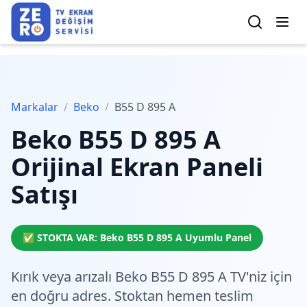
Markalar
/
Beko
/
B55 D 895 A
Beko
B55 D 895 A
Orijinal Ekran Paneli
Satışı
✅ STOKTA VAR:
Beko
B55 D 895 A
Uyumlu Panel
Kırık veya arızalı Beko B55 D 895 A TV'niz için
en doğru adres.
Stoktan hemen teslim