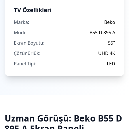
TV Özellikleri
Marka:
Beko
Model:
B55 D 895 A
Ekran Boyutu:
55"
Çözünürlük:
UHD 4K
Panel Tipi:
LED
Uzman Görüşü:
Beko
B55 D
895 A
Ekran Paneli