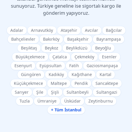
sunuyoruz. Türkiye geneline ise sigortalı kargo ile
gönderim yapıyoruz.
Adalar
Arnavutköy
Ataşehir
Avcılar
Bağcılar
Bahçelievler
Bakırköy
Başakşehir
Bayrampaşa
Beşiktaş
Beykoz
Beylikdüzü
Beyoğlu
Büyükçekmece
Çatalca
Çekmeköy
Esenler
Esenyurt
Eyüpsultan
Fatih
Gaziosmanpaşa
Güngören
Kadıköy
Kağıthane
Kartal
Küçükçekmece
Maltepe
Pendik
Sancaktepe
Sarıyer
Şile
Şişli
Sultanbeyli
Sultangazi
Tuzla
Ümraniye
Üsküdar
Zeytinburnu
+ Tüm İstanbul