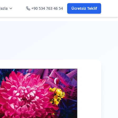
azla
+90 534 763 46 54
Ücretsiz Teklif