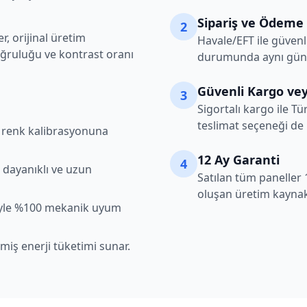
Sipariş ve Ödeme
2
, orijinal üretim
Havale/EFT ile güvenl
oğruluğu ve kontrast oranı
durumunda aynı gün k
Güvenli Kargo vey
3
Sigortalı kargo ile Tü
teslimat seçeneği de
şı renk kalibrasyonuna
12 Ay Garanti
4
 dayanıklı ve uzun
Satılan tüm paneller 
oluşan üretim kaynakl
iyle %100 mekanik uyum
lmiş enerji tüketimi sunar.