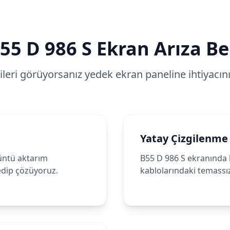
55 D 986 S
Ekran Arıza Bel
tileri görüyorsanız yedek ekran paneline ihtiyacınız
Yatay Çizgilenme
üntü aktarım
B55 D 986 S ekranında be
 edip çözüyoruz.
kablolarındaki temassız