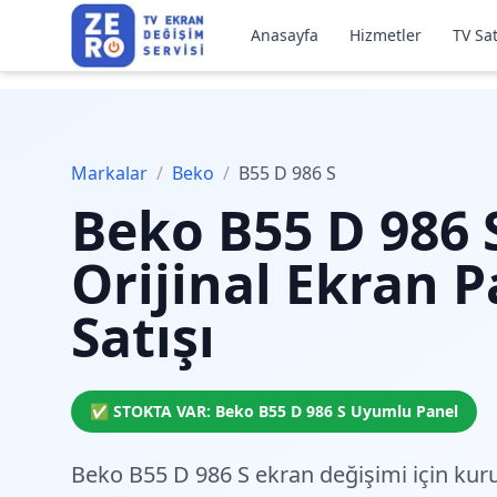
Anasayfa
Hizmetler
TV Sat
Markalar
/
Beko
/
B55 D 986 S
Beko
B55 D 986 
Orijinal Ekran P
Satışı
✅ STOKTA VAR:
Beko
B55 D 986 S
Uyumlu Panel
Beko B55 D 986 S ekran değişimi için
kur