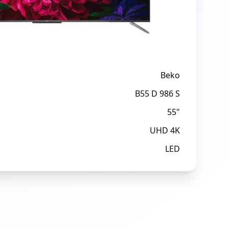
Beko
B55 D 986 S
55"
UHD 4K
LED