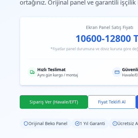
ortağınız. Orijinal panel ve garantili işçilik
Ekran Panel Satış Fiyatı
10600-12800 
*Fiyatlar panel durumuna ve döviz kuruna göre değiş
Hızlı Teslimat
Güvenl
Aynı gün kargo / montaj
Havale/E
Sipariş Ver (Havale/EFT)
Fiyat Teklifi Al
Orijinal
Beko
Panel
1 Yıl Garanti
Ücretsiz A