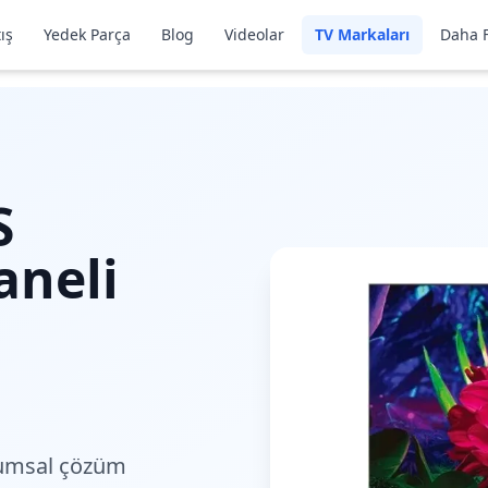
ış
Yedek Parça
Blog
Videolar
TV Markaları
Daha F
S
aneli
umsal çözüm