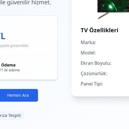
 ile güvenilir hizmet.
TV Özellikleri
TL
Marka:
iklik gösterebilir.
Model:
Ekran Boyutu:
i Ödeme
FT ile ödeme
Çözünürlük:
Panel Tipi:
Hemen Ara
rıza Tespiti