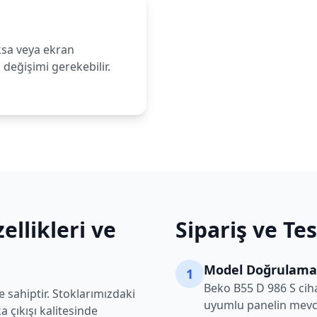
ksa veya ekran
değişimi gerekebilir.
ellikleri ve
Sipariş ve Te
Model Doğrulama
1
Beko
B55 D 986 S
ciha
 sahiptir. Stoklarımızdaki
uyumlu panelin mevcu
 çıkışı kalitesinde