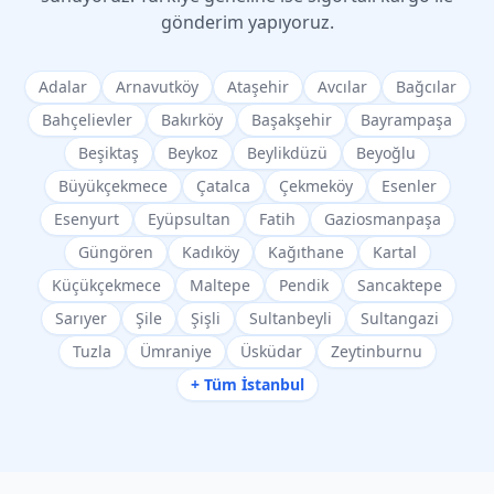
gönderim yapıyoruz.
Adalar
Arnavutköy
Ataşehir
Avcılar
Bağcılar
Bahçelievler
Bakırköy
Başakşehir
Bayrampaşa
Beşiktaş
Beykoz
Beylikdüzü
Beyoğlu
Büyükçekmece
Çatalca
Çekmeköy
Esenler
Esenyurt
Eyüpsultan
Fatih
Gaziosmanpaşa
Güngören
Kadıköy
Kağıthane
Kartal
Küçükçekmece
Maltepe
Pendik
Sancaktepe
Sarıyer
Şile
Şişli
Sultanbeyli
Sultangazi
Tuzla
Ümraniye
Üsküdar
Zeytinburnu
+ Tüm İstanbul