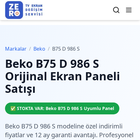
Markalar
/
Beko
/
B75 D 986 S
Beko
B75 D 986 S
Orijinal Ekran Paneli
Satışı
✅ STOKTA VAR:
Beko
B75 D 986 S
Uyumlu Panel
Beko B75 D 986 S modeline özel
indirimli
fiyatlar
ve 12 ay garanti avantajı. Profesyonel