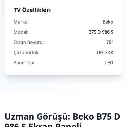
TV Özellikleri
Marka:
Beko
Model:
B75 D 986 S
Ekran Boyutu:
75"
Çözünürlük:
UHD 4K
Panel Tipi:
LED
Uzman Görüşü:
Beko
B75 D
986 S
Ekran Paneli