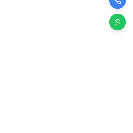
Zero TV Servisi
TV ekran satışı, panel değişimi ve tamir hizmetleri.
Orijinal ve garantili TV ekranları, profesyonel montaj ve
teknik servis.
Hizmetler
TV Ekran Değişimi