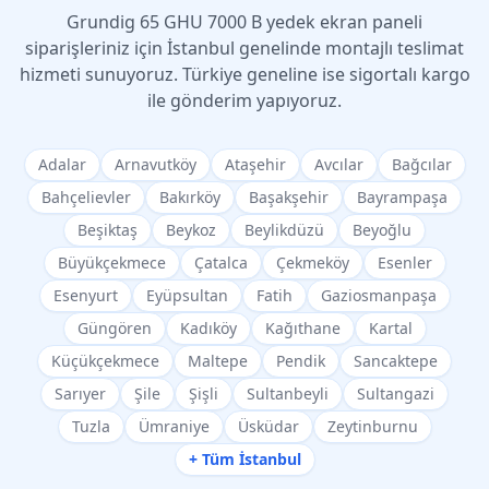
Grundig
65 GHU 7000 B
yedek ekran paneli
siparişleriniz için İstanbul genelinde montajlı teslimat
hizmeti sunuyoruz. Türkiye geneline ise sigortalı kargo
ile gönderim yapıyoruz.
Adalar
Arnavutköy
Ataşehir
Avcılar
Bağcılar
Bahçelievler
Bakırköy
Başakşehir
Bayrampaşa
Beşiktaş
Beykoz
Beylikdüzü
Beyoğlu
Büyükçekmece
Çatalca
Çekmeköy
Esenler
Esenyurt
Eyüpsultan
Fatih
Gaziosmanpaşa
Güngören
Kadıköy
Kağıthane
Kartal
Küçükçekmece
Maltepe
Pendik
Sancaktepe
Sarıyer
Şile
Şişli
Sultanbeyli
Sultangazi
Tuzla
Ümraniye
Üsküdar
Zeytinburnu
+ Tüm İstanbul