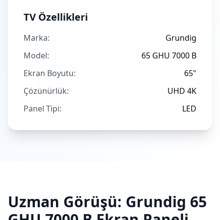
TV Özellikleri
Marka:
Grundig
Model:
65 GHU 7000 B
Ekran Boyutu:
65"
Çözünürlük:
UHD 4K
Panel Tipi:
LED
Uzman Görüşü:
Grundig
65
GHU 7000 B
Ekran Paneli