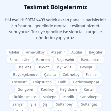
Teslimat Bölgelerimiz
Hi-Level
HL50FMN403
yedek ekran paneli siparişleriniz
için İstanbul genelinde montajlı teslimat hizmeti
sunuyoruz. Türkiye geneline ise sigortalı kargo ile
gönderim yapıyoruz.
Adalar
Arnavutköy
Ataşehir
Avcılar
Bağcılar
Bahçelievler
Bakırköy
Başakşehir
Bayrampaşa
Beşiktaş
Beykoz
Beylikdüzü
Beyoğlu
Büyükçekmece
Çatalca
Çekmeköy
Esenler
Esenyurt
Eyüpsultan
Fatih
Gaziosmanpaşa
Güngören
Kadıköy
Kağıthane
Kartal
Küçükçekmece
Maltepe
Pendik
Sancaktepe
Sarıyer
Şile
Şişli
Sultanbeyli
Sultangazi