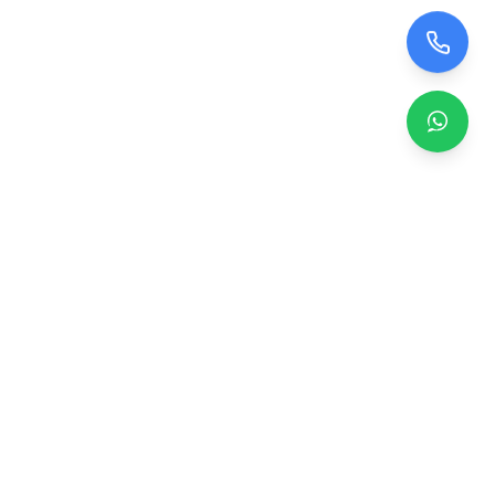
Zero TV Servisi
TV ekran satışı, panel değişimi ve tamir hizmetleri.
Orijinal ve garantili TV ekranları, profesyonel montaj ve
teknik servis.
Hizmetler