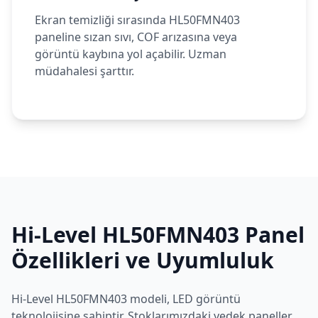
Ekran temizliği sırasında HL50FMN403
paneline sızan sıvı, COF arızasına veya
görüntü kaybına yol açabilir. Uzman
müdahalesi şarttır.
Hi-Level
HL50FMN403
Panel
Özellikleri ve Uyumluluk
Hi-Level
HL50FMN403
modeli,
LED
görüntü
teknolojisine sahiptir. Stoklarımızdaki yedek paneller