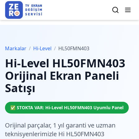
Markalar
/
Hi-Level
/
HL50FMN403
Hi-Level
HL50FMN403
Orijinal Ekran Paneli
Satışı
✅ STOKTA VAR:
Hi-Level
HL50FMN403
Uyumlu Panel
Orijinal parçalar,
1 yıl garanti
ve
uzman
teknisyenlerimiz
le Hi HL50FMN403