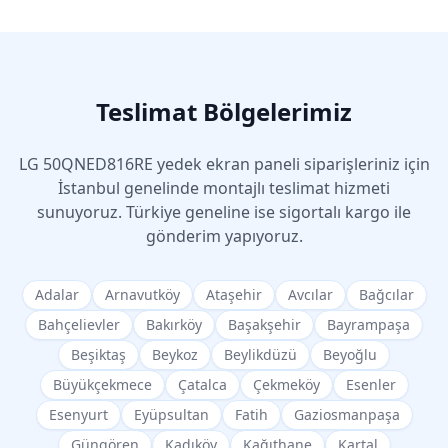
Teslimat Bölgelerimiz
LG
50QNED816RE
yedek ekran paneli siparişleriniz için
İstanbul genelinde montajlı teslimat hizmeti
sunuyoruz. Türkiye geneline ise sigortalı kargo ile
gönderim yapıyoruz.
Adalar
Arnavutköy
Ataşehir
Avcılar
Bağcılar
Bahçelievler
Bakırköy
Başakşehir
Bayrampaşa
Beşiktaş
Beykoz
Beylikdüzü
Beyoğlu
Büyükçekmece
Çatalca
Çekmeköy
Esenler
Esenyurt
Eyüpsultan
Fatih
Gaziosmanpaşa
Güngören
Kadıköy
Kağıthane
Kartal