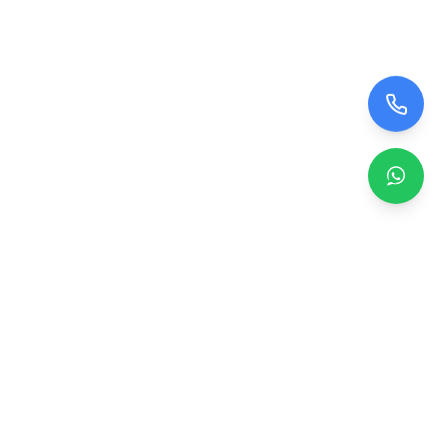
Zero TV Servisi
TV ekran satışı, panel değişimi ve tamir hizmetleri.
Orijinal ve garantili TV ekranları, profesyonel montaj ve
teknik servis.