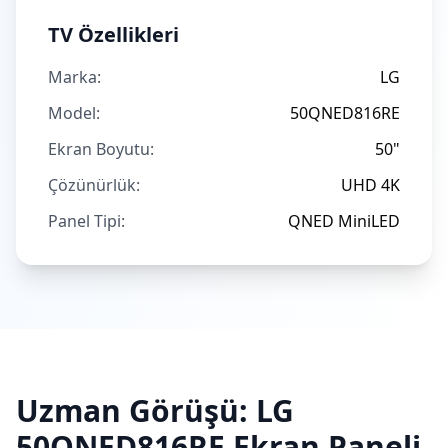
TV Özellikleri
Marka:
LG
Model:
50QNED816RE
Ekran Boyutu:
50"
Çözünürlük:
UHD 4K
Panel Tipi:
QNED MiniLED
Uzman Görüşü:
LG
50QNED816RE
Ekran Paneli