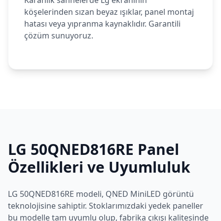
Karanlık sahnelerde Lg ekranının
köşelerinden sızan beyaz ışıklar, panel montaj
hatası veya yıpranma kaynaklıdır. Garantili
çözüm sunuyoruz.
LG
50QNED816RE
Panel
Özellikleri ve Uyumluluk
LG
50QNED816RE
modeli,
QNED MiniLED
görüntü
teknolojisine sahiptir. Stoklarımızdaki yedek paneller
bu modelle tam uyumlu olup, fabrika çıkışı kalitesinde