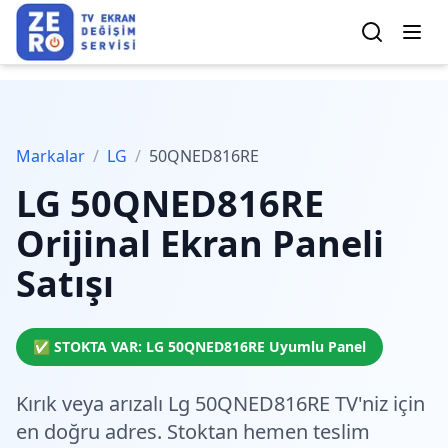
Markalar
/
LG
/
50QNED816RE
LG
50QNED816RE
Orijinal Ekran Paneli
Satışı
✅ STOKTA VAR:
LG
50QNED816RE
Uyumlu Panel
Kırık veya arızalı Lg 50QNED816RE TV'niz için
en doğru adres.
Stoktan hemen teslim