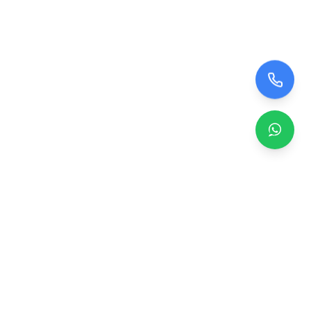
Zero TV Servisi
TV ekran satışı, panel değişimi ve tamir hizmetleri.
Orijinal ve garantili TV ekranları, profesyonel montaj ve
teknik servis.