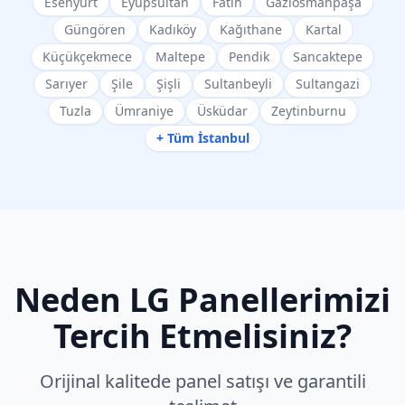
Esenyurt
Eyüpsultan
Fatih
Gaziosmanpaşa
Güngören
Kadıköy
Kağıthane
Kartal
Küçükçekmece
Maltepe
Pendik
Sancaktepe
Sarıyer
Şile
Şişli
Sultanbeyli
Sultangazi
Tuzla
Ümraniye
Üsküdar
Zeytinburnu
+ Tüm İstanbul
Neden
LG
Panellerimizi
Tercih Etmelisiniz?
Orijinal kalitede panel satışı ve garantili