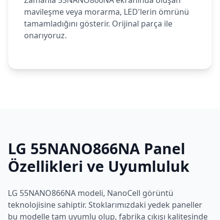
Zamanla 55NANO866NA ekranında oluşan
mavileşme veya morarma, LED'lerin ömrünü
tamamladığını gösterir. Orijinal parça ile
onarıyoruz.
LG
55NANO866NA
Panel
Özellikleri ve Uyumluluk
LG
55NANO866NA
modeli,
NanoCell
görüntü
teknolojisine sahiptir. Stoklarımızdaki yedek paneller
bu modelle tam uyumlu olup, fabrika çıkışı kalitesinde