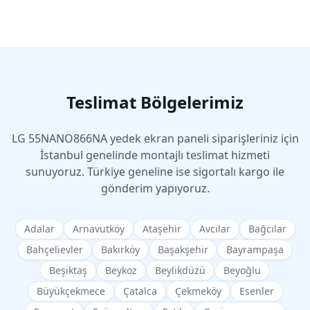
Teslimat Bölgelerimiz
LG
55NANO866NA
yedek ekran paneli siparişleriniz için
İstanbul genelinde montajlı teslimat hizmeti
sunuyoruz. Türkiye geneline ise sigortalı kargo ile
gönderim yapıyoruz.
Adalar
Arnavutköy
Ataşehir
Avcılar
Bağcılar
Bahçelievler
Bakırköy
Başakşehir
Bayrampaşa
Beşiktaş
Beykoz
Beylikdüzü
Beyoğlu
Büyükçekmece
Çatalca
Çekmeköy
Esenler