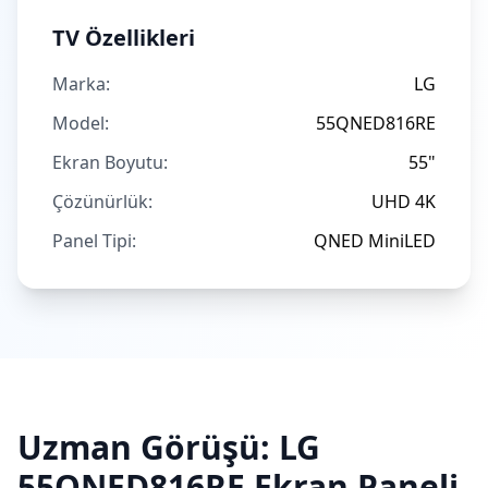
TV Özellikleri
Marka:
LG
Model:
55QNED816RE
Ekran Boyutu:
55"
Çözünürlük:
UHD 4K
Panel Tipi:
QNED MiniLED
Uzman Görüşü:
LG
55QNED816RE
Ekran Paneli