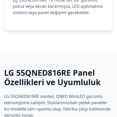
Lg 55QNED816RE TV'nizde ses var görüntü
yoksa veya ekran kararmışsa, LED aydınlatma
sistemi veya panel değişimi gerekebilir.
LG
55QNED816RE
Panel
Özellikleri ve Uyumluluk
LG
55QNED816RE
modeli,
QNED MiniLED
görüntü
teknolojisine sahiptir. Stoklarımızdaki yedek paneller
bu modelle tam uyumlu olup, fabrika çıkışı kalitesinde
görüntü sunar.