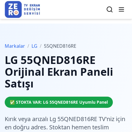
Markalar
/
LG
/
55QNED816RE
LG
55QNED816RE
Orijinal Ekran Paneli
Satışı
✅ STOKTA VAR:
LG
55QNED816RE
Uyumlu Panel
Kırık veya arızalı Lg 55QNED816RE TV'niz için
en doğru adres.
Stoktan hemen teslim