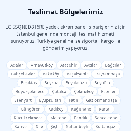
Teslimat Bölgelerimiz
LG
55QNED816RE
yedek ekran paneli siparişleriniz için
İstanbul genelinde montajlı teslimat hizmeti
sunuyoruz. Türkiye geneline ise sigortalı kargo ile
gönderim yapıyoruz.
Adalar
Arnavutköy
Ataşehir
Avcılar
Bağcılar
Bahçelievler
Bakırköy
Başakşehir
Bayrampaşa
Beşiktaş
Beykoz
Beylikdüzü
Beyoğlu
Büyükçekmece
Çatalca
Çekmeköy
Esenler
Esenyurt
Eyüpsultan
Fatih
Gaziosmanpaşa
Güngören
Kadıköy
Kağıthane
Kartal
Küçükçekmece
Maltepe
Pendik
Sancaktepe
Sarıyer
Şile
Şişli
Sultanbeyli
Sultangazi