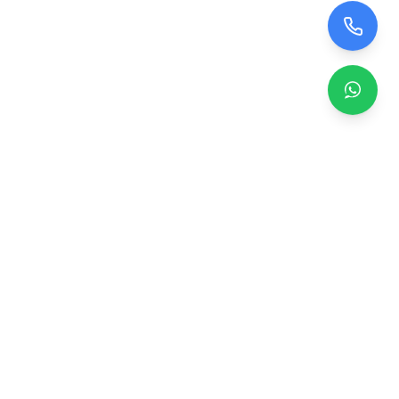
Zero TV Servisi
TV ekran satışı, panel değişimi ve tamir hizmetleri.
Orijinal ve garantili TV ekranları, profesyonel montaj ve
teknik servis.
Hizmetler