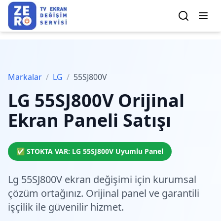
Markalar
/
LG
/
55SJ800V
LG
55SJ800V
Orijinal
Ekran Paneli Satışı
✅ STOKTA VAR:
LG
55SJ800V
Uyumlu Panel
Lg 55SJ800V ekran değişimi için
kurumsal
çözüm
ortağınız. Orijinal panel ve garantili
işçilik ile güvenilir hizmet.