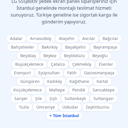
LG
55SJ800V
yedek ekran paneli siparişleriniz için
İstanbul genelinde montajlı teslimat hizmeti
sunuyoruz. Türkiye geneline ise sigortalı kargo ile
gönderim yapıyoruz.
Adalar
Arnavutköy
Ataşehir
Avcılar
Bağcılar
Bahçelievler
Bakırköy
Başakşehir
Bayrampaşa
Beşiktaş
Beykoz
Beylikdüzü
Beyoğlu
Büyükçekmece
Çatalca
Çekmeköy
Esenler
Esenyurt
Eyüpsultan
Fatih
Gaziosmanpaşa
Güngören
Kadıköy
Kağıthane
Kartal
Küçükçekmece
Maltepe
Pendik
Sancaktepe
Sarıyer
Şile
Şişli
Sultanbeyli
Sultangazi
Tuzla
Ümraniye
Üsküdar
Zeytinburnu
+ Tüm İstanbul