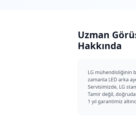
Uzman Görü
Hakkında
LG mühendisliğinin b
zamanla LED arka aydı
Servisimizde, LG sta
Tamir değil, doğrudan
1 yıl garantimiz altınd