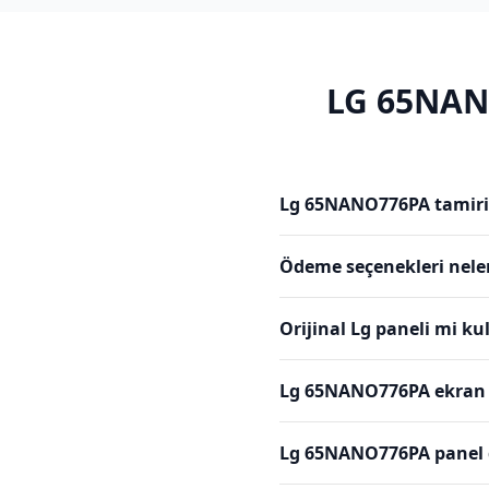
LG
65NAN
Lg 65NANO776PA tamiri 
Ödeme seçenekleri nele
Orijinal Lg paneli mi k
Lg 65NANO776PA ekran f
Lg 65NANO776PA panel d