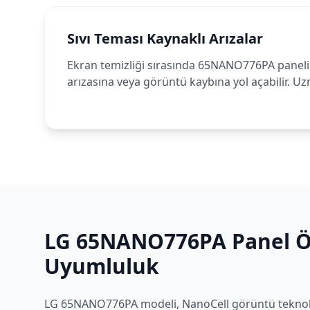
Sıvı Teması Kaynaklı Arızalar
Ekran temizliği sırasında 65NANO776PA panelin
arızasına veya görüntü kaybına yol açabilir. U
LG
65NANO776PA
Panel Öz
Uyumluluk
LG
65NANO776PA
modeli,
NanoCell
görüntü teknolo