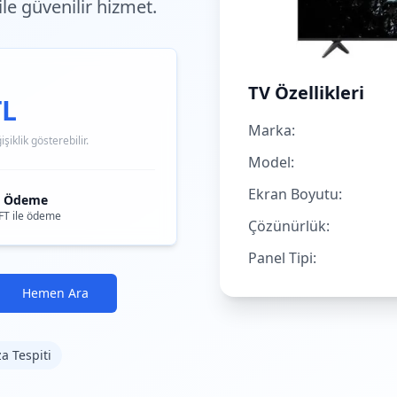
 ile güvenilir hizmet.
TV Özellikleri
TL
Marka:
iklik gösterebilir.
Model:
Ekran Boyutu:
i Ödeme
FT ile ödeme
Çözünürlük:
Panel Tipi:
Hemen Ara
za Tespiti