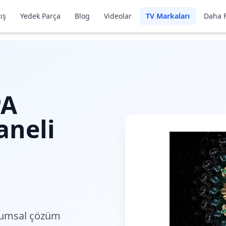
ış
Yedek Parça
Blog
Videolar
TV Markaları
Daha F
PA
aneli
umsal çözüm