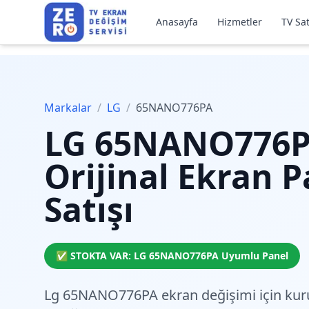
Anasayfa
Hizmetler
TV Sat
Markalar
/
LG
/
65NANO776PA
LG
65NANO776
Orijinal Ekran P
Satışı
✅ STOKTA VAR:
LG
65NANO776PA
Uyumlu Panel
Lg 65NANO776PA ekran değişimi için
kur