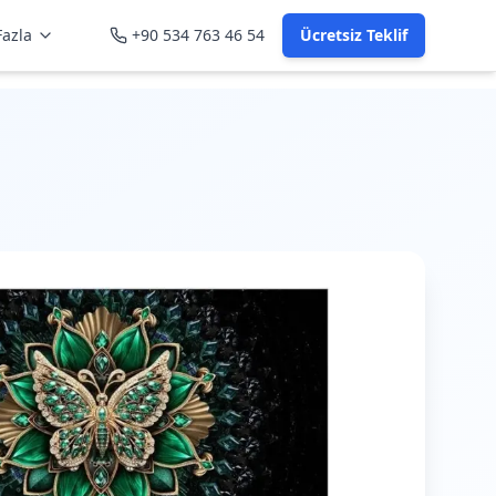
azla
+90 534 763 46 54
Ücretsiz Teklif