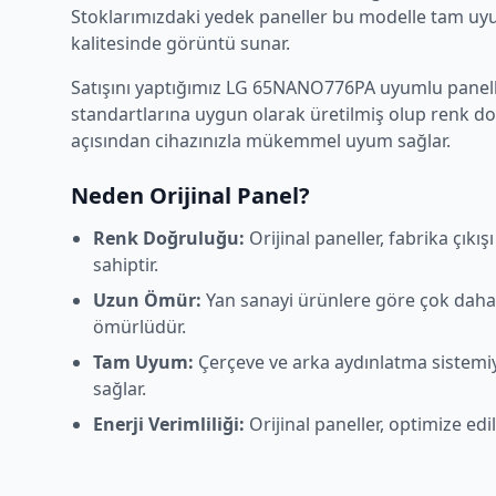
Stoklarımızdaki yedek paneller bu modelle tam uyum
kalitesinde görüntü sunar.
Satışını yaptığımız
LG
65NANO776PA
uyumlu panelle
standartlarına uygun olarak üretilmiş olup renk d
açısından cihazınızla mükemmel uyum sağlar.
Neden Orijinal Panel?
Renk Doğruluğu:
Orijinal paneller, fabrika çıkı
sahiptir.
Uzun Ömür:
Yan sanayi ürünlere göre çok daha
ömürlüdür.
Tam Uyum:
Çerçeve ve arka aydınlatma sistem
sağlar.
Enerji Verimliliği:
Orijinal paneller, optimize edi