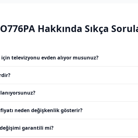
O776PA
Hakkında Sıkça Sorul
için televizyonu evden alıyor musunuz?
rdir?
ullanıyorsunuz?
iyatı neden değişkenlik gösterir?
eğişimi garantili mi?