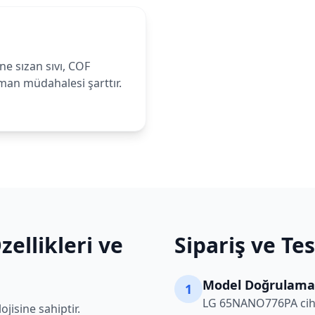
e sızan sıvı, COF
zman müdahalesi şarttır.
ellikleri ve
Sipariş ve Te
Model Doğrulama
1
LG
65NANO776PA
cih
jisine sahiptir.