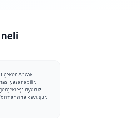
neli
t çeker. Ancak
ası yaşanabilir.
erçekleştiriyoruz.
erformansına kavuşur.