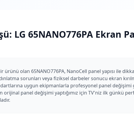
şü:
LG
65NANO776PA
Ekran Pa
ir ürünü olan 65NANO776PA, NanoCell panel yapısı ile dikka
nlatma sorunları veya fiziksel darbeler sonucu ekran kırılm
ndartlarına uygun ekipmanlarla profesyonel panel değişimi g
 orijinal panel değişimi yaptığımız için TV'niz ilk günkü p
adır.