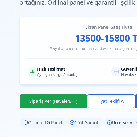
ortağınız. Orijinal panel ve garantili işçilik
Ekran Panel Satış Fiyatı
13500-15800 
*Fiyatlar panel durumuna ve döviz kuruna göre değiş
Hızlı Teslimat
Güvenl
Aynı gün kargo / montaj
Havale/E
Sipariş Ver (Havale/EFT)
Fiyat Teklifi Al
Orijinal
LG
Panel
1 Yıl Garanti
Ücretsiz Arı