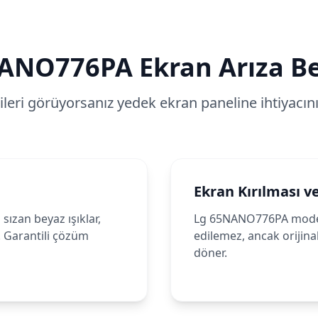
ANO776PA
Ekran Arıza Bel
tileri görüyorsanız yedek ekran paneline ihtiyacınız
Ekran Kırılması v
sızan beyaz ışıklar,
Lg 65NANO776PA modeli
. Garantili çözüm
edilemez, ancak orijinal
döner.