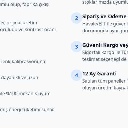
stoklarımızda uyumlu
lu olup, fabrika çıkışı
Sipariş ve Ödeme
2
r, orijinal üretim
Havale/EFT ile güvenl
oğruluğu ve kontrast oranı
durumunda aynı gün k
Güvenli Kargo vey
3
Sigortalı kargo ile Tü
teslimat seçeneği de
şı renk kalibrasyonuna
12 Ay Garanti
4
 dayanıklı ve uzun
Satılan tüm paneller 
oluşan üretim kaynakl
iyle %100 mekanik uyum
lmiş enerji tüketimi sunar.