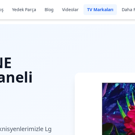
ış
Yedek Parça
Blog
Videolar
TV Markaları
Daha F
NE
aneli
nisyenlerimiz
le Lg