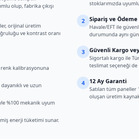
stoklarımızda uyumlu
lu olup, fabrika çıkışı
Sipariş ve Ödeme
2
r, orijinal üretim
Havale/EFT ile güvenl
oğruluğu ve kontrast oranı
durumunda aynı gün k
Güvenli Kargo vey
3
Sigortalı kargo ile Tü
teslimat seçeneği de
şı renk kalibrasyonuna
12 Ay Garanti
4
 dayanıklı ve uzun
Satılan tüm paneller 
oluşan üretim kaynakl
iyle %100 mekanik uyum
lmiş enerji tüketimi sunar.