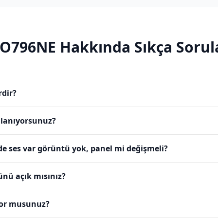
O796NE
Hakkında Sıkça Sorul
rdir?
ullanıyorsunuz?
ses var görüntü yok, panel mi değişmeli?
ünü açık mısınız?
yor musunuz?