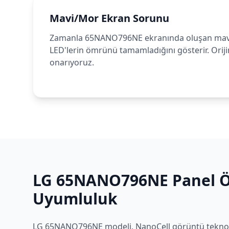
Mavi/Mor Ekran Sorunu
Zamanla 65NANO796NE ekranında oluşan mav
LED'lerin ömrünü tamamladığını gösterir. Orijin
onarıyoruz.
LG
65NANO796NE
Panel Öz
Uyumluluk
LG
65NANO796NE
modeli,
NanoCell
görüntü teknolo