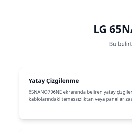
LG
65N
Bu belir
Yatay Çizgilenme
65NANO796NE ekranında beliren yatay çizgiler, 
kablolarındaki temassızlıktan veya panel arıza