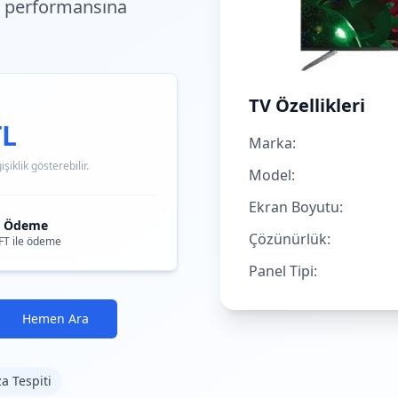
 performansına
TV Özellikleri
TL
Marka:
iklik gösterebilir.
Model:
Ekran Boyutu:
i Ödeme
Çözünürlük:
FT ile ödeme
Panel Tipi:
Hemen Ara
za Tespiti