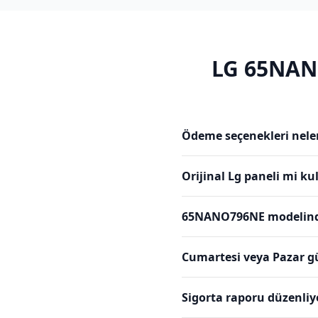
LG
65NAN
Ödeme seçenekleri nele
Orijinal Lg paneli mi k
65NANO796NE modelinde 
Cumartesi veya Pazar g
Sigorta raporu düzenli