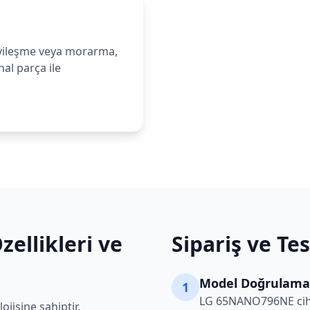
ileşme veya morarma,
al parça ile
ellikleri ve
Sipariş ve Te
Model Doğrulama
1
LG
65NANO796NE
cih
jisine sahiptir.