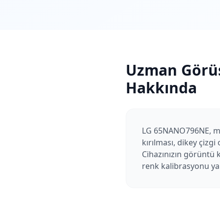
Uzman Görü
Hakkında
LG 65NANO796NE, marka
kırılması, dikey çizg
Cihazınızın görüntü 
renk kalibrasyonu yapı