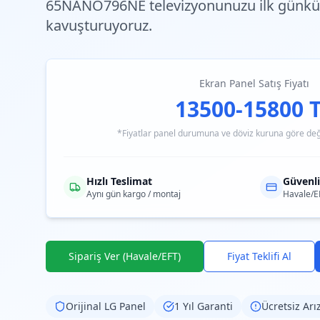
65NANO796NE televizyonunuzu ilk günkü
kavuşturuyoruz.
Ekran Panel Satış Fiyatı
13500-15800 
*Fiyatlar panel durumuna ve döviz kuruna göre değiş
Hızlı Teslimat
Güvenl
Aynı gün kargo / montaj
Havale/E
Sipariş Ver (Havale/EFT)
Fiyat Teklifi Al
Orijinal
LG
Panel
1 Yıl Garanti
Ücretsiz Arı