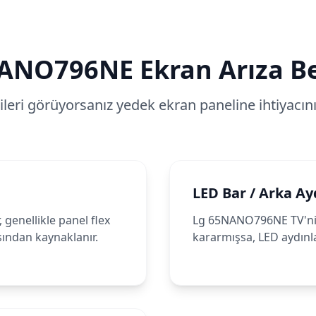
ANO796NE
Ekran Arıza Bel
tileri görüyorsanız yedek ekran paneline ihtiyacınız
LED Bar / Arka Ay
genellikle panel flex
Lg 65NANO796NE TV'niz
sından kaynaklanır.
kararmışsa, LED aydınla