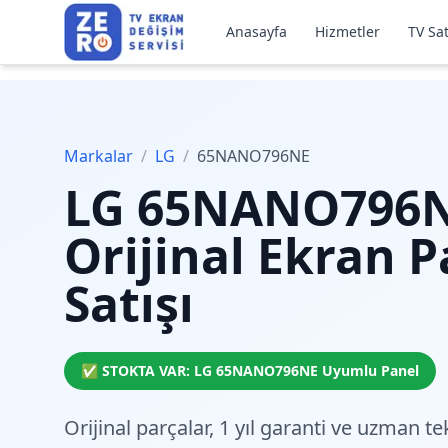
Anasayfa
Hizmetler
TV Sat
Markalar
/
LG
/
65NANO796NE
LG
65NANO796
Orijinal Ekran P
Satışı
✅ STOKTA VAR:
LG
65NANO796NE
Uyumlu Panel
Orijinal parçalar,
1 yıl garanti
ve
uzman tek