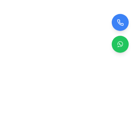
Zero TV Servisi
TV ekran satışı, panel değişimi ve tamir hizmetleri.
Orijinal ve garantili TV ekranları, profesyonel montaj ve
teknik servis.