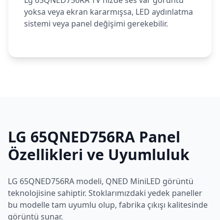
Lg 65QNED756RA TV'nizde ses var görüntü
yoksa veya ekran kararmışsa, LED aydınlatma
sistemi veya panel değişimi gerekebilir.
LG
65QNED756RA
Panel
Özellikleri ve Uyumluluk
LG
65QNED756RA
modeli,
QNED MiniLED
görüntü
teknolojisine sahiptir. Stoklarımızdaki yedek paneller
bu modelle tam uyumlu olup, fabrika çıkışı kalitesinde
görüntü sunar.