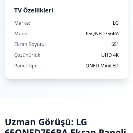
TV Özellikleri
Marka:
LG
Model:
65QNED756RA
Ekran Boyutu:
65"
Çözünürlük:
UHD 4K
Panel Tipi:
QNED MiniLED
Uzman Görüşü:
LG
65QNED756RA
Ekran Paneli