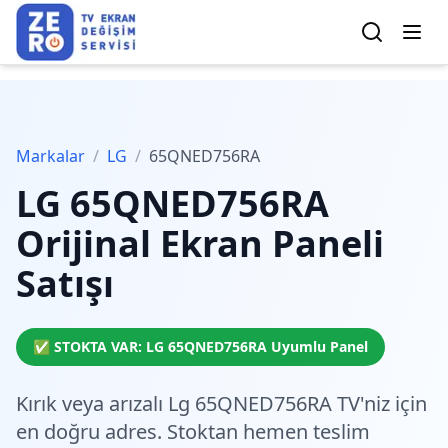
Markalar
/
LG
/
65QNED756RA
LG
65QNED756RA
Orijinal Ekran Paneli
Satışı
✅ STOKTA VAR:
LG
65QNED756RA
Uyumlu Panel
Kırık veya arızalı Lg 65QNED756RA TV'niz için
en doğru adres.
Stoktan hemen teslim