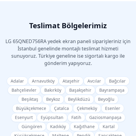
Teslimat Bölgelerimiz
LG
65QNED756RA
yedek ekran paneli siparişleriniz için
İstanbul genelinde montajlı teslimat hizmeti
sunuyoruz. Türkiye geneline ise sigortalı kargo ile
gönderim yapıyoruz.
Adalar
Arnavutköy
Ataşehir
Avcılar
Bağcılar
Bahçelievler
Bakırköy
Başakşehir
Bayrampaşa
Beşiktaş
Beykoz
Beylikdüzü
Beyoğlu
Büyükçekmece
Çatalca
Çekmeköy
Esenler
Esenyurt
Eyüpsultan
Fatih
Gaziosmanpaşa
Güngören
Kadıköy
Kağıthane
Kartal
Küçükçekmece
Maltepe
Pendik
Sancaktepe