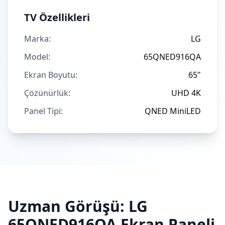
TV Özellikleri
Marka:
LG
Model:
65QNED916QA
Ekran Boyutu:
65"
Çözünürlük:
UHD 4K
Panel Tipi:
QNED MiniLED
Uzman Görüşü:
LG
65QNED916QA
Ekran Paneli