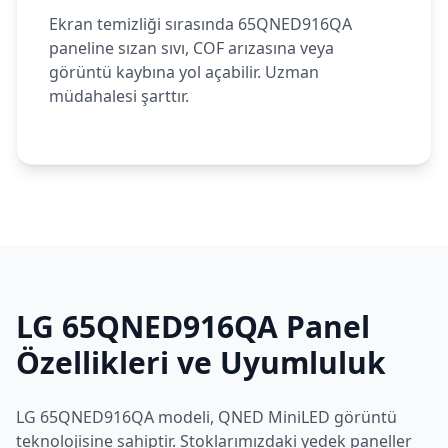
Ekran temizliği sırasında 65QNED916QA
paneline sızan sıvı, COF arızasına veya
görüntü kaybına yol açabilir. Uzman
müdahalesi şarttır.
LG
65QNED916QA
Panel
Özellikleri ve Uyumluluk
LG
65QNED916QA
modeli,
QNED MiniLED
görüntü
teknolojisine sahiptir. Stoklarımızdaki yedek paneller