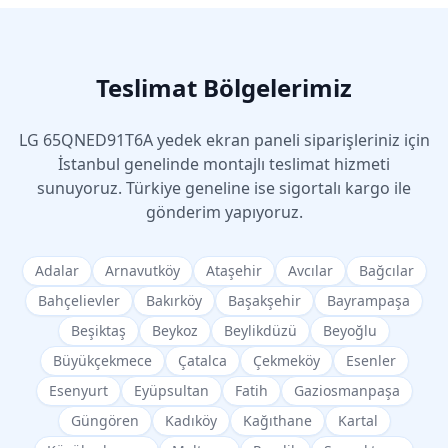
Teslimat Bölgelerimiz
LG
65QNED91T6A
yedek ekran paneli siparişleriniz için
İstanbul genelinde montajlı teslimat hizmeti
sunuyoruz. Türkiye geneline ise sigortalı kargo ile
gönderim yapıyoruz.
Adalar
Arnavutköy
Ataşehir
Avcılar
Bağcılar
Bahçelievler
Bakırköy
Başakşehir
Bayrampaşa
Beşiktaş
Beykoz
Beylikdüzü
Beyoğlu
Büyükçekmece
Çatalca
Çekmeköy
Esenler
Esenyurt
Eyüpsultan
Fatih
Gaziosmanpaşa
Güngören
Kadıköy
Kağıthane
Kartal