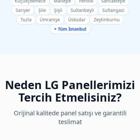
Küçükçekmece
Maltepe
Pendik
Sancaktepe
Sarıyer
Şile
Şişli
Sultanbeyli
Sultangazi
Tuzla
Ümraniye
Üsküdar
Zeytinburnu
+ Tüm İstanbul
Neden
LG
Panellerimizi
Tercih Etmelisiniz?
Orijinal kalitede panel satışı ve garantili
teslimat