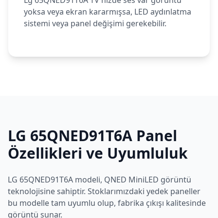
Lg 65QNED91T6A TV'nizde ses var görüntü
yoksa veya ekran kararmışsa, LED aydınlatma
sistemi veya panel değişimi gerekebilir.
LG
65QNED91T6A
Panel
Özellikleri ve Uyumluluk
LG
65QNED91T6A
modeli,
QNED MiniLED
görüntü
teknolojisine sahiptir. Stoklarımızdaki yedek paneller
bu modelle tam uyumlu olup, fabrika çıkışı kalitesinde
görüntü sunar.