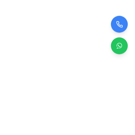
Zero TV Servisi
TV ekran satışı, panel değişimi ve tamir hizmetleri.
Orijinal ve garantili TV ekranları, profesyonel montaj ve
teknik servis.