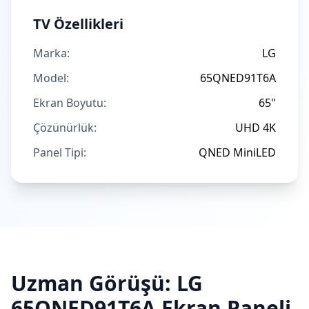
TV Özellikleri
Marka:
LG
Model:
65QNED91T6A
Ekran Boyutu:
65"
Çözünürlük:
UHD 4K
Panel Tipi:
QNED MiniLED
Uzman Görüşü:
LG
65QNED91T6A
Ekran Paneli