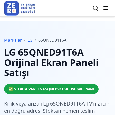
Markalar
/
LG
/
65QNED91T6A
LG
65QNED91T6A
Orijinal Ekran Paneli
Satışı
✅ STOKTA VAR:
LG
65QNED91T6A
Uyumlu Panel
Kırık veya arızalı Lg 65QNED91T6A TV'niz için
en doğru adres.
Stoktan hemen teslim