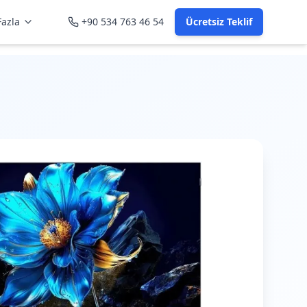
azla
+90 534 763 46 54
Ücretsiz Teklif