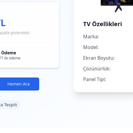
TL
TV Özellikleri
iklik gösterebilir.
Marka:
Model:
i Ödeme
Ekran Boyutu:
FT ile ödeme
Çözünürlük:
Panel Tipi:
Hemen Ara
za Tespiti