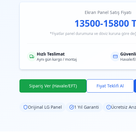
Ekran Panel Satış Fiyatı
13500-15800 
*Fiyatlar panel durumuna ve döviz kuruna göre değiş
Hızlı Teslimat
Güvenl
Aynı gün kargo / montaj
Havale/E
Sipariş Ver (Havale/EFT)
Fiyat Teklifi Al
Orijinal
LG
Panel
1 Yıl Garanti
Ücretsiz Arı