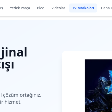
ış
Yedek Parça
Blog
Videolar
TV Markaları
Daha F
jinal
ışı
l çözüm
ortağınız.
lir hizmet.