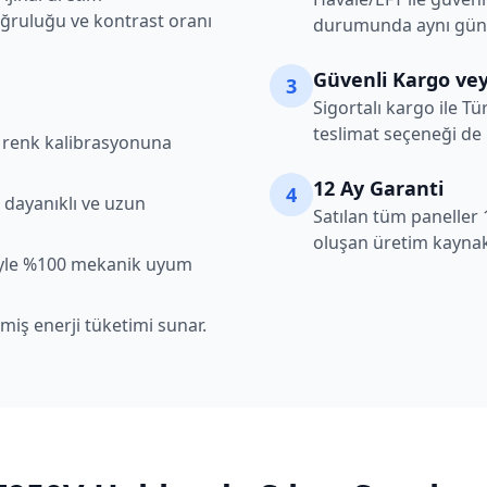
oğruluğu ve kontrast oranı
durumunda aynı gün k
Güvenli Kargo vey
3
Sigortalı kargo ile Tü
teslimat seçeneği de
şı renk kalibrasyonuna
12 Ay Garanti
4
 dayanıklı ve uzun
Satılan tüm paneller 
oluşan üretim kaynakl
iyle %100 mekanik uyum
lmiş enerji tüketimi sunar.