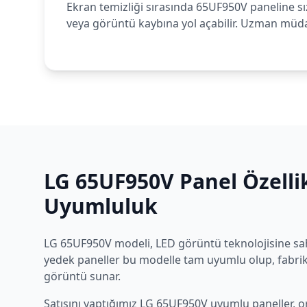
Ekran temizliği sırasında 65UF950V paneline sız
veya görüntü kaybına yol açabilir. Uzman müdah
LG
65UF950V
Panel Özellik
Uyumluluk
LG
65UF950V
modeli,
LED
görüntü teknolojisine sah
yedek paneller bu modelle tam uyumlu olup, fabrika
görüntü sunar.
Satışını yaptığımız
LG
65UF950V
uyumlu paneller, or