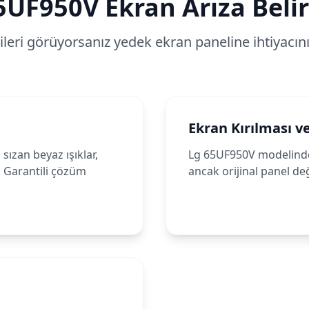
5UF950V
Ekran Arıza Belir
tileri görüyorsanız yedek ekran paneline ihtiyacınız
Ekran Kırılması v
sızan beyaz ışıklar,
Lg 65UF950V modelinde 
. Garantili çözüm
ancak orijinal panel değ