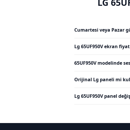
LG
65U
Cumartesi veya Pazar g
Lg 65UF950V ekran fiyat
65UF950V modelinde ses
Orijinal Lg paneli mi k
Lg 65UF950V panel değiş