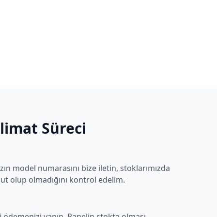
slimat Süreci
zın model numarasını bize iletin, stoklarımızda
t olup olmadığını kontrol edelim.
i ödemenizi yapın. Panelin stokta olması