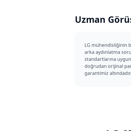
Uzman Görü
LG mühendisliğinin b
arka aydınlatma sorun
standartlarına uygun
doğrudan orijinal pan
garantimiz altındadır