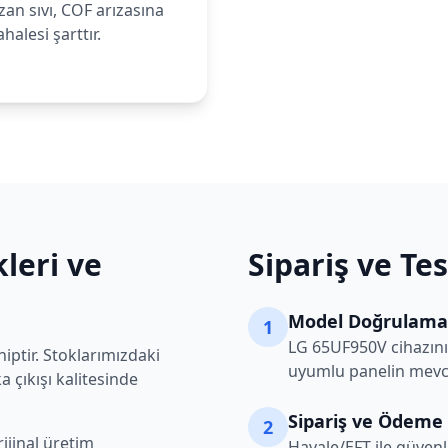
an sıvı, COF arızasına
alesi şarttır.
leri ve
Sipariş ve Te
Model Doğrulama
1
LG
65UF950V
cihazını
iptir. Stoklarımızdaki
uyumlu panelin mevcu
 çıkışı kalitesinde
Sipariş ve Ödeme
2
ijinal üretim
Havale/EFT ile güvenl