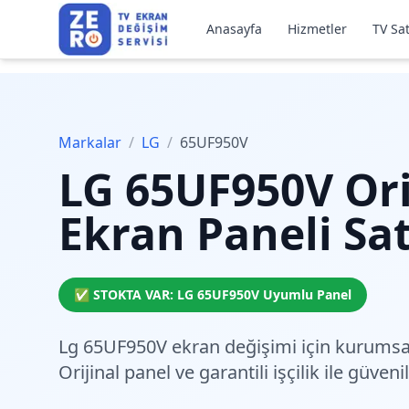
Anasayfa
Hizmetler
TV Sat
Markalar
/
LG
/
65UF950V
LG
65UF950V
Ori
Ekran Paneli Sat
✅ STOKTA VAR:
LG
65UF950V
Uyumlu Panel
Lg 65UF950V ekran değişimi için
kurumsa
Orijinal panel ve garantili işçilik ile güveni