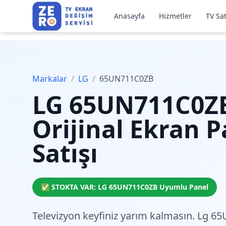
Anasayfa
Hizmetler
TV Sat
Markalar
/
LG
/
65UN711C0ZB
LG
65UN711C0Z
Orijinal Ekran P
Satışı
✅ STOKTA VAR:
LG
65UN711C0ZB
Uyumlu Panel
Televizyon keyfiniz yarım kalmasın. Lg 