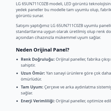
LG
65UN711C0ZB
modeli,
LED
görüntü teknolojisine
yedek paneller bu modelle tam uyumlu olup, fabrika
görüntü sunar.
Satışını yaptığımız
LG
65UN711C0ZB
uyumlu paneller
standartlarına uygun olarak üretilmiş olup renk d
açısından cihazınızla mükemmel uyum sağlar.
Neden Orijinal Panel?
Renk Doğruluğu:
Orijinal paneller, fabrika çıkı
sahiptir.
Uzun Ömür:
Yan sanayi ürünlere göre çok daha
ömürlüdür.
Tam Uyum:
Çerçeve ve arka aydınlatma sistem
sağlar.
Enerji Verimliliği:
Orijinal paneller, optimize edi