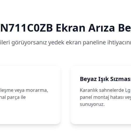
N711C0ZB
Ekran Arıza Bel
tileri görüyorsanız yedek ekran paneline ihtiyacınız
Beyaz Işık Sızmas
ileşme veya morarma,
Karanlık sahnelerde Lg 
al parça ile
panel montaj hatası ve
sunuyoruz.