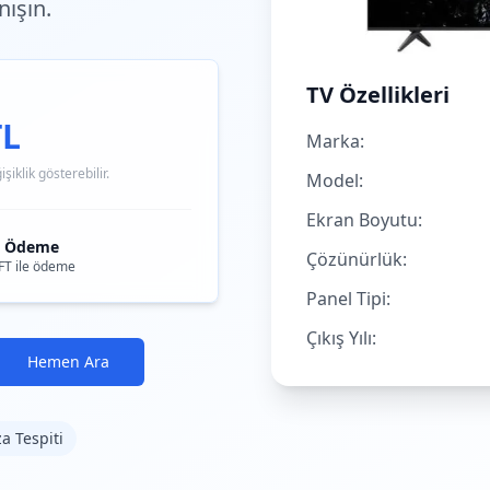
ışın.
TV Özellikleri
TL
Marka:
iklik gösterebilir.
Model:
Ekran Boyutu:
i Ödeme
Çözünürlük:
FT ile ödeme
Panel Tipi:
Çıkış Yılı:
Hemen Ara
za Tespiti