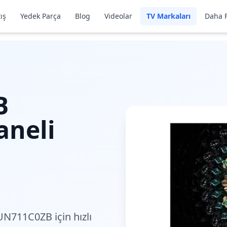
ış
Yedek Parça
Blog
Videolar
TV Markaları
Daha F
B
aneli
65UN711C0ZB için
hızlı