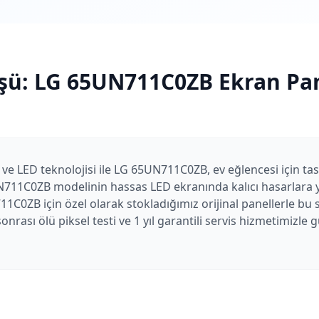
şü:
LG
65UN711C0ZB
Ekran Pan
ı ve LED teknolojisi ile LG 65UN711C0ZB, ev eğlencesi için tas
N711C0ZB modelinin hassas LED ekranında kalıcı hasarlara yo
1C0ZB için özel olarak stokladığımız orijinal panellerle bu
nrası ölü piksel testi ve 1 yıl garantili servis hizmetimizle