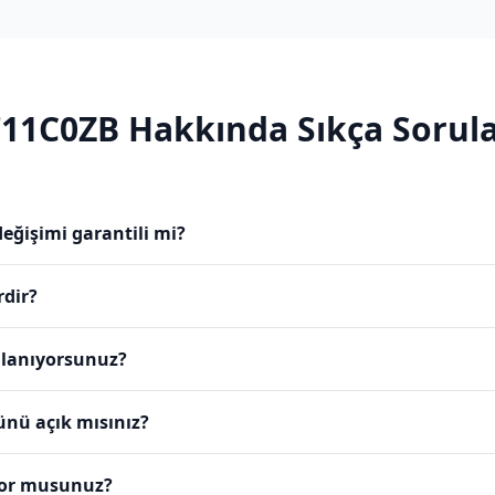
11C0ZB
Hakkında Sıkça Sorula
eğişimi garantili mi?
rdir?
ullanıyorsunuz?
ünü açık mısınız?
yor musunuz?