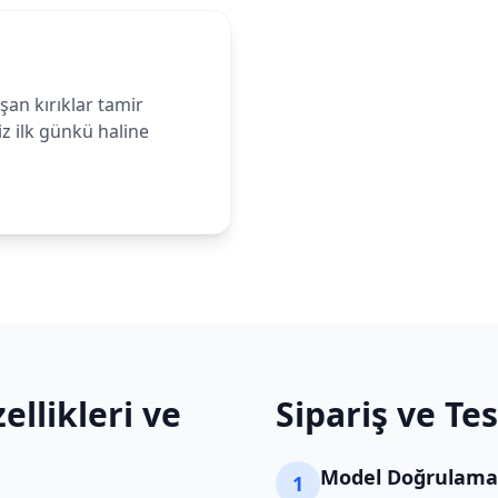
n kırıklar tamir
iz ilk günkü haline
ellikleri ve
Sipariş ve Te
Model Doğrulama
1