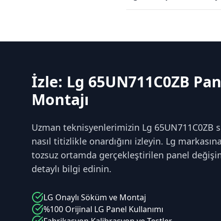
İzle: Lg 65UN711C0ZB Pan
Montajı
Uzman teknisyenlerimizin Lg 65UN711C0ZB ser
nasıl titizlikle onardığını izleyin. Lg markası
tozsuz ortamda gerçekleştirilen panel değiş
detaylı bilgi edinin.
LG
Onaylı Söküm ve Montaj
%100 Orijinal
LG
Panel Kullanımı