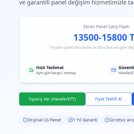
ve garantili
panel değişim hizmetimizle tan
Ekran Panel Satış Fiyatı
13500-15800 
*Fiyatlar panel durumuna ve döviz kuruna göre değiş
Hızlı Teslimat
Güvenl
Aynı gün kargo / montaj
Havale/E
Sipariş Ver (Havale/EFT)
Fiyat Teklifi Al
Orijinal
LG
Panel
1 Yıl Garanti
Ücretsiz Arı