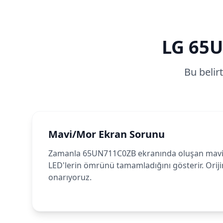
LG
65U
Bu belir
Mavi/Mor Ekran Sorunu
Zamanla 65UN711C0ZB ekranında oluşan mav
LED'lerin ömrünü tamamladığını gösterir. Orijin
onarıyoruz.