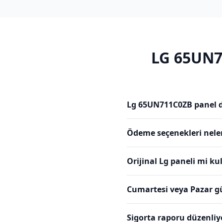
LG
65UN7
Lg 65UN711C0ZB panel d
Ödeme seçenekleri nele
Orijinal Lg paneli mi k
Cumartesi veya Pazar g
Sigorta raporu düzenli