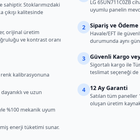
LG
65UN711C0ZB
cih
 sahiptir. Stoklarımızdaki
uyumlu panelin mevcu
 çıkışı kalitesinde
Sipariş ve Ödeme
2
, orijinal üretim
Havale/EFT ile güvenl
oğruluğu ve kontrast oranı
durumunda aynı gün k
Güvenli Kargo vey
3
Sigortalı kargo ile Tü
teslimat seçeneği de
şı renk kalibrasyonuna
12 Ay Garanti
4
 dayanıklı ve uzun
Satılan tüm paneller 
oluşan üretim kaynakl
iyle %100 mekanik uyum
lmiş enerji tüketimi sunar.