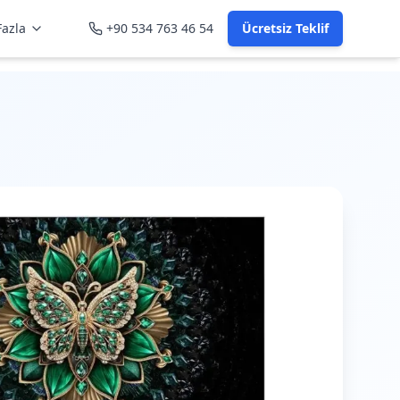
azla
+90 534 763 46 54
Ücretsiz Teklif