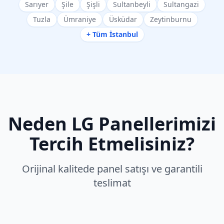
Sarıyer
Şile
Şişli
Sultanbeyli
Sultangazi
Tuzla
Ümraniye
Üsküdar
Zeytinburnu
+ Tüm İstanbul
Neden
LG
Panellerimizi
Tercih Etmelisiniz?
Orijinal kalitede panel satışı ve garantili
teslimat