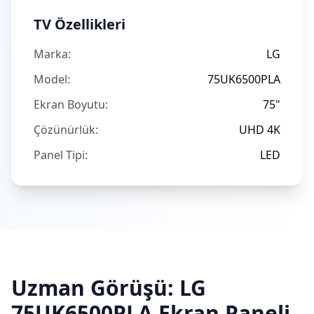
TV Özellikleri
Marka:
LG
Model:
75UK6500PLA
Ekran Boyutu:
75"
Çözünürlük:
UHD 4K
Panel Tipi:
LED
Uzman Görüşü:
LG
75UK6500PLA
Ekran Paneli