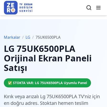
Markalar
/
LG
/
75UK6500PLA
LG
75UK6500PLA
Orijinal Ekran Paneli
Satışı
✅ STOKTA VAR:
LG
75UK6500PLA
Uyumlu Panel
Kırık veya arızalı Lg 75UK6500PLA TV'niz için
en doğru adres.
Stoktan hemen teslim