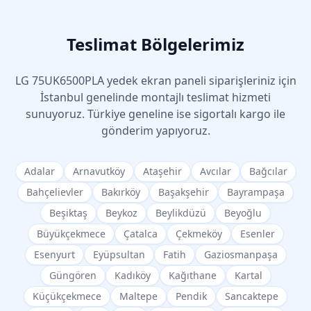
Teslimat Bölgelerimiz
LG
75UK6500PLA
yedek ekran paneli siparişleriniz için
İstanbul genelinde montajlı teslimat hizmeti
sunuyoruz. Türkiye geneline ise sigortalı kargo ile
gönderim yapıyoruz.
Adalar
Arnavutköy
Ataşehir
Avcılar
Bağcılar
Bahçelievler
Bakırköy
Başakşehir
Bayrampaşa
Beşiktaş
Beykoz
Beylikdüzü
Beyoğlu
Büyükçekmece
Çatalca
Çekmeköy
Esenler
Esenyurt
Eyüpsultan
Fatih
Gaziosmanpaşa
Güngören
Kadıköy
Kağıthane
Kartal
Küçükçekmece
Maltepe
Pendik
Sancaktepe