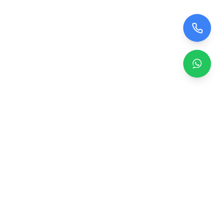
Zero TV Servisi
TV ekran satışı, panel değişimi ve tamir hizmetleri.
Orijinal ve garantili TV ekranları, profesyonel montaj ve
teknik servis.