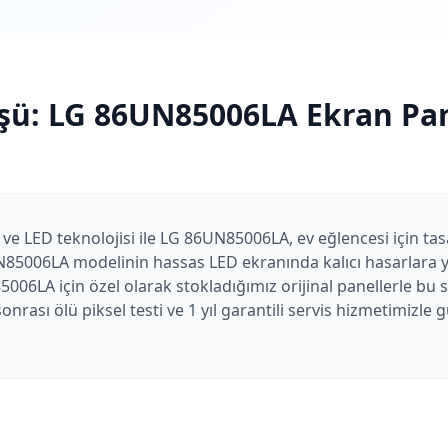
şü:
LG
86UN85006LA
Ekran Pan
 ve LED teknolojisi ile LG 86UN85006LA, ev eğlencesi için tasa
N85006LA modelinin hassas LED ekranında kalıcı hasarlara yo
006LA için özel olarak stokladığımız orijinal panellerle bu 
nrası ölü piksel testi ve 1 yıl garantili servis hizmetimizle