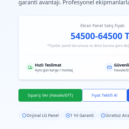
garanti avantajı. Profesyonel ekipmanlarl
Ekran Panel Satış Fiyatı
54500-64500 
*Fiyatlar panel durumuna ve döviz kuruna göre değiş
Hızlı Teslimat
Güvenl
Aynı gün kargo / montaj
Havale/E
Sipariş Ver (Havale/EFT)
Fiyat Teklifi Al
Orijinal
LG
Panel
1 Yıl Garanti
Ücretsiz Arı