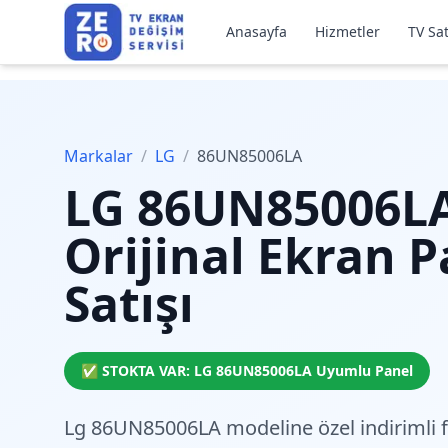
Anasayfa
Hizmetler
TV Sat
Markalar
/
LG
/
86UN85006LA
LG
86UN85006L
Orijinal Ekran P
Satışı
✅ STOKTA VAR:
LG
86UN85006LA
Uyumlu Panel
Lg 86UN85006LA modeline özel
indirimli 