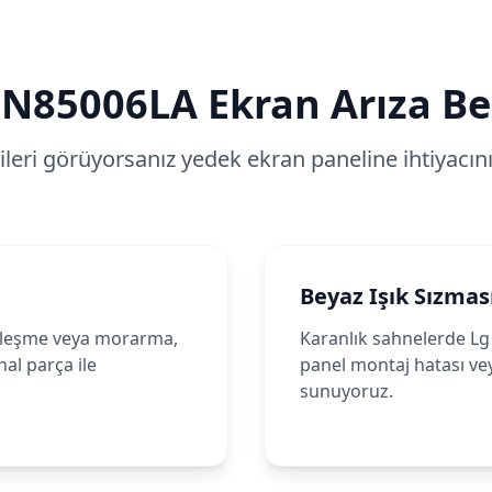
N85006LA
Ekran Arıza Bel
tileri görüyorsanız yedek ekran paneline ihtiyacınız
Beyaz Işık Sızmas
leşme veya morarma,
Karanlık sahnelerde Lg 
al parça ile
panel montaj hatası ve
sunuyoruz.