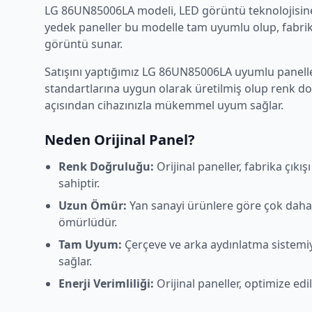
LG
86UN85006LA
modeli,
LED
görüntü teknolojisine
yedek paneller bu modelle tam uyumlu olup, fabrika
görüntü sunar.
Satışını yaptığımız
LG
86UN85006LA
uyumlu paneller
standartlarına uygun olarak üretilmiş olup renk d
açısından cihazınızla mükemmel uyum sağlar.
Neden Orijinal Panel?
Renk Doğruluğu:
Orijinal paneller, fabrika çıkı
sahiptir.
Uzun Ömür:
Yan sanayi ürünlere göre çok daha
ömürlüdür.
Tam Uyum:
Çerçeve ve arka aydınlatma sistem
sağlar.
Enerji Verimliliği:
Orijinal paneller, optimize edi