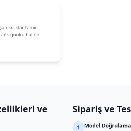
n kırıklar tamir
iz ilk günkü haline
llikleri ve
Sipariş ve Te
Model Doğrulama
1