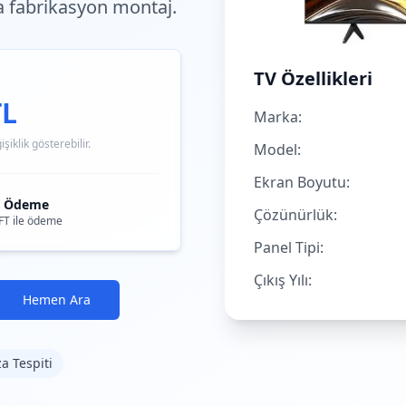
a fabrikasyon montaj.
TV Özellikleri
TL
Marka:
iklik gösterebilir.
Model:
Ekran Boyutu:
i Ödeme
Çözünürlük:
FT ile ödeme
Panel Tipi:
Çıkış Yılı:
Hemen Ara
za Tespiti