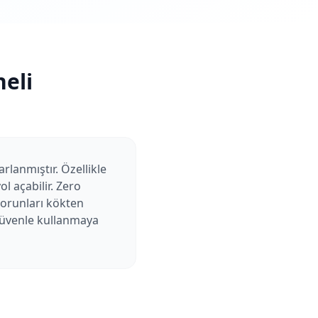
eli
rlanmıştır. Özellikle
l açabilir. Zero
sorunları kökten
 güvenle kullanmaya