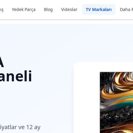
ış
Yedek Parça
Blog
Videolar
TV Markaları
Daha F
A
aneli
fiyatlar
ve 12 ay