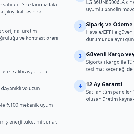
LG
86UN85006LA
ciha
 sahiptir. Stoklarımızdaki
uyumlu panelin mevcu
 çıkışı kalitesinde
Sipariş ve Ödeme
2
, orijinal üretim
Havale/EFT ile güvenl
oğruluğu ve kontrast oranı
durumunda aynı gün k
Güvenli Kargo vey
3
Sigortalı kargo ile Tü
teslimat seçeneği de
şı renk kalibrasyonuna
12 Ay Garanti
4
 dayanıklı ve uzun
Satılan tüm paneller 
oluşan üretim kaynakl
iyle %100 mekanik uyum
lmiş enerji tüketimi sunar.