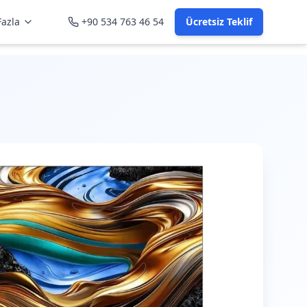
azla
+90 534 763 46 54
Ücretsiz Teklif