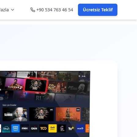
azla
+90 534 763 46 54
Ücretsiz Teklif