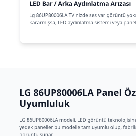
LED Bar / Arka Aydınlatma Arızası
Lg 86UP80006LA TV'nizde ses var görüntü yok
kararmışsa, LED aydınlatma sistemi veya panel 
LG
86UP80006LA
Panel Öze
Uyumluluk
LG
86UP80006LA
modeli,
LED
görüntü teknolojisine
yedek paneller bu modelle tam uyumlu olup, fabrika
görüntü sunar.