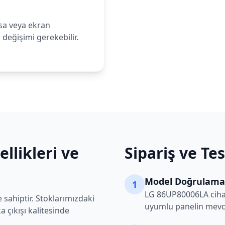
sa veya ekran
değişimi gerekebilir.
llikleri ve
Sipariş ve Te
Model Doğrulama
1
LG
86UP80006LA
ciha
 sahiptir. Stoklarımızdaki
uyumlu panelin mevcu
 çıkışı kalitesinde