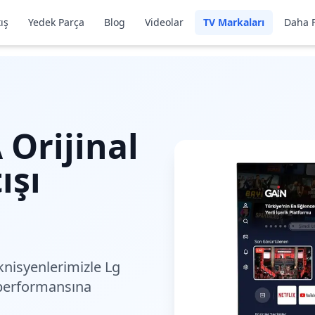
ış
Yedek Parça
Blog
Videolar
TV Markaları
Daha F
A
Orijinal
ışı
nisyenlerimiz
le Lg
performansına