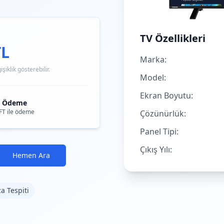
TV Özellikleri
TL
Marka:
iklik gösterebilir.
Model:
Ekran Boyutu:
i Ödeme
FT ile ödeme
Çözünürlük:
Panel Tipi:
Çıkış Yılı:
Hemen Ara
za Tespiti