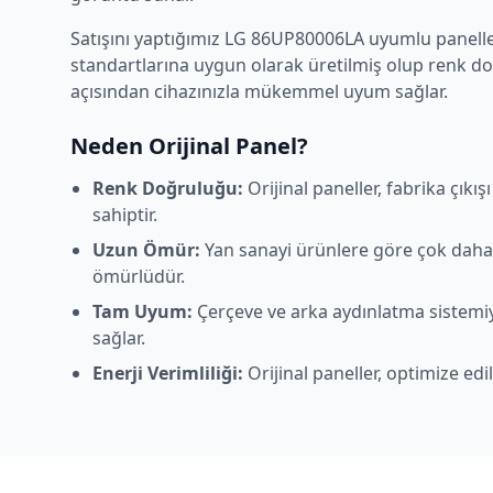
Satışını yaptığımız
LG
86UP80006LA
uyumlu paneller
standartlarına uygun olarak üretilmiş olup renk d
açısından cihazınızla mükemmel uyum sağlar.
Neden Orijinal Panel?
Renk Doğruluğu:
Orijinal paneller, fabrika çıkı
sahiptir.
Uzun Ömür:
Yan sanayi ürünlere göre çok daha
ömürlüdür.
Tam Uyum:
Çerçeve ve arka aydınlatma sistem
sağlar.
Enerji Verimliliği:
Orijinal paneller, optimize edi