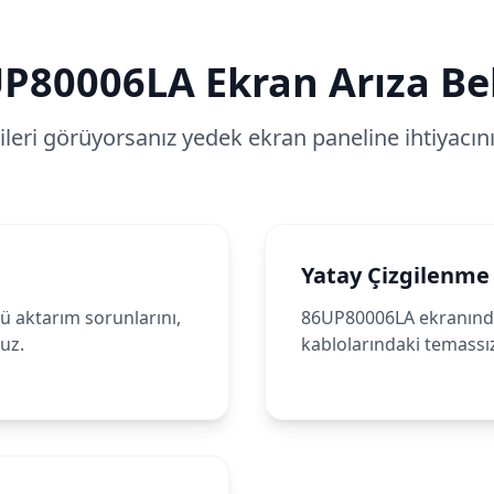
UP80006LA
Ekran Arıza Bel
tileri görüyorsanız yedek ekran paneline ihtiyacınız
Yatay Çizgilenme
ü aktarım sorunlarını,
86UP80006LA ekranında b
ruz.
kablolarındaki temassız