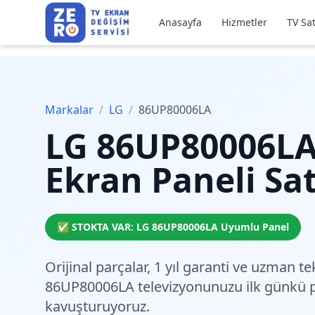
Anasayfa
Hizmetler
TV Sat
Markalar
/
LG
/
86UP80006LA
LG
86UP80006L
Ekran Paneli Sat
✅ STOKTA VAR:
LG
86UP80006LA
Uyumlu Panel
Orijinal parçalar,
1 yıl garanti
ve
uzman tek
86UP80006LA televizyonunuzu ilk günkü 
kavuşturuyoruz.