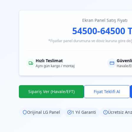
Ekran Panel Satış Fiyatı
54500-64500 
*Fiyatlar panel durumuna ve döviz kuruna göre değiş
Hızlı Teslimat
Güvenl
Aynı gün kargo / montaj
Havale/E
Sipariş Ver (Havale/EFT)
Fiyat Teklifi Al
Orijinal
LG
Panel
1 Yıl Garanti
Ücretsiz Arı