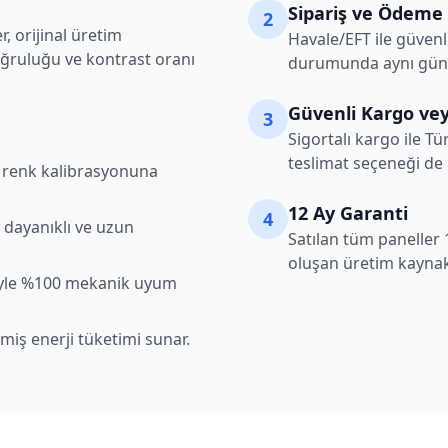
Sipariş ve Ödeme
2
, orijinal üretim
Havale/EFT ile güvenl
oğruluğu ve kontrast oranı
durumunda aynı gün k
Güvenli Kargo vey
3
Sigortalı kargo ile Tü
teslimat seçeneği de
şı renk kalibrasyonuna
12 Ay Garanti
4
 dayanıklı ve uzun
Satılan tüm paneller 
oluşan üretim kaynakl
iyle %100 mekanik uyum
lmiş enerji tüketimi sunar.