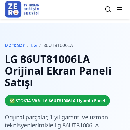
Markalar
/
LG
/
86UT81006LA
LG
86UT81006LA
Orijinal Ekran Paneli
Satışı
✅ STOKTA VAR:
LG
86UT81006LA
Uyumlu Panel
Orijinal parçalar,
1 yıl garanti
ve
uzman
teknisyenlerimiz
le Lg 86UT81006LA