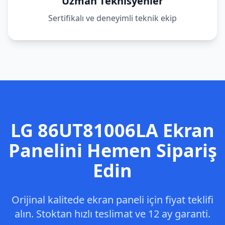
Uzman Teknisyenler
Sertifikalı ve deneyimli teknik ekip
LG
86UT81006LA
Ekran
Panelini Hemen Sipariş
Edin
Orijinal kalitede ekran paneli için fiyat teklifi
alın. Stoktan hızlı teslimat ve 12 ay garanti.