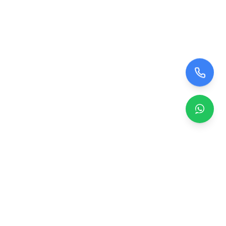
Zero TV Servisi
TV ekran satışı, panel değişimi ve tamir hizmetleri.
Orijinal ve garantili TV ekranları, profesyonel montaj ve