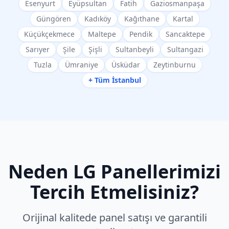
Esenyurt
Eyüpsultan
Fatih
Gaziosmanpaşa
Güngören
Kadıköy
Kağıthane
Kartal
Küçükçekmece
Maltepe
Pendik
Sancaktepe
Sarıyer
Şile
Şişli
Sultanbeyli
Sultangazi
Tuzla
Ümraniye
Üsküdar
Zeytinburnu
+ Tüm İstanbul
Neden
LG
Panellerimizi
Tercih Etmelisiniz?
Orijinal kalitede panel satışı ve garantili