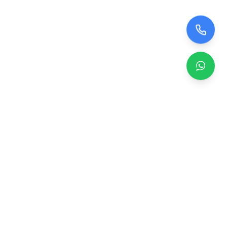
Zero TV Servisi
TV ekran satışı, panel değişimi ve tamir hizmetleri.
Orijinal ve garantili TV ekranları, profesyonel montaj ve
teknik servis.