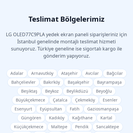
Teslimat Bölgelerimiz
LG
OLED77C9PLA
yedek ekran paneli siparişleriniz için
İstanbul genelinde montajlı teslimat hizmeti
sunuyoruz. Türkiye geneline ise sigortalı kargo ile
gönderim yapıyoruz.
Adalar
Arnavutköy
Ataşehir
Avcılar
Bağcılar
Bahçelievler
Bakırköy
Başakşehir
Bayrampaşa
Beşiktaş
Beykoz
Beylikdüzü
Beyoğlu
Büyükçekmece
Çatalca
Çekmeköy
Esenler
Esenyurt
Eyüpsultan
Fatih
Gaziosmanpaşa
Güngören
Kadıköy
Kağıthane
Kartal
Küçükçekmece
Maltepe
Pendik
Sancaktepe