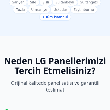
Sarıyer
Şile
Şişli
Sultanbeyli
Sultangazi
Tuzla
Ümraniye
Üsküdar
Zeytinburnu
+ Tüm İstanbul
Neden
LG
Panellerimizi
Tercih Etmelisiniz?
Orijinal kalitede panel satışı ve garantili
teslimat