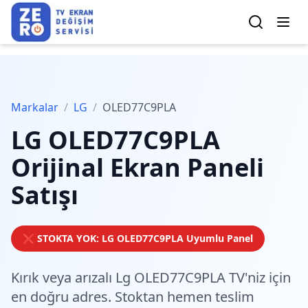
Markalar
/
LG
/
OLED77C9PLA
LG
OLED77C9PLA
Orijinal Ekran Paneli
Satışı
❌ STOKTA YOK:
LG
OLED77C9PLA
Uyumlu Panel
Kırık veya arızalı Lg OLED77C9PLA TV'niz için
en doğru adres.
Stoktan hemen teslim