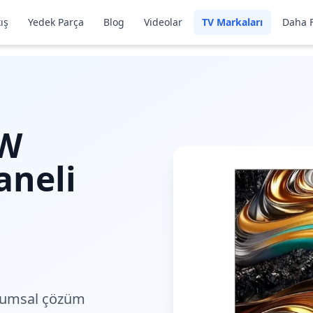
ış
Yedek Parça
Blog
Videolar
TV Markaları
Daha F
LW
aneli
rumsal çözüm