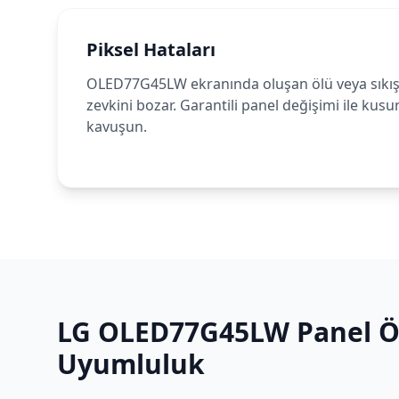
Piksel Hataları
OLED77G45LW ekranında oluşan ölü veya sıkışmı
zevkini bozar. Garantili panel değişimi ile kus
kavuşun.
LG
OLED77G45LW
Panel Öz
Uyumluluk