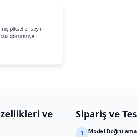
ş pikseller, seyir
ursuz görüntüye
ellikleri ve
Sipariş ve Te
Model Doğrulama
1