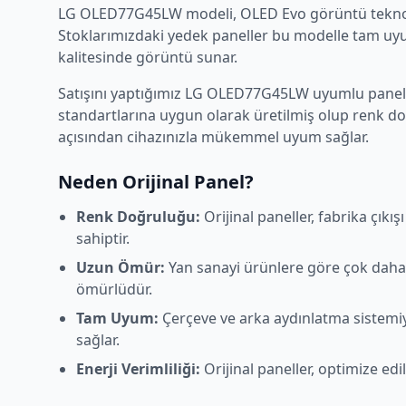
LG
OLED77G45LW
modeli,
OLED Evo
görüntü teknol
Stoklarımızdaki yedek paneller bu modelle tam uyum
kalitesinde görüntü sunar.
Satışını yaptığımız
LG
OLED77G45LW
uyumlu panelle
standartlarına uygun olarak üretilmiş olup renk d
açısından cihazınızla mükemmel uyum sağlar.
Neden Orijinal Panel?
Renk Doğruluğu:
Orijinal paneller, fabrika çıkı
sahiptir.
Uzun Ömür:
Yan sanayi ürünlere göre çok daha
ömürlüdür.
Tam Uyum:
Çerçeve ve arka aydınlatma sistem
sağlar.
Enerji Verimliliği:
Orijinal paneller, optimize edi