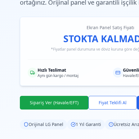
ortağınız. Orijinal panel ve garantili işçilik
Ekran Panel Satış Fiyatı
STOKTA KALMAD
*Fiyatlar panel durumuna ve döviz kuruna göre değiş
Hızlı Teslimat
Güvenl
Aynı gün kargo / montaj
Havale/E
Sipariş Ver (Havale/EFT)
Fiyat Teklifi Al
Orijinal
LG
Panel
1 Yıl Garanti
Ücretsiz Arı