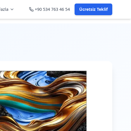
azla
+90 534 763 46 54
Ücretsiz Teklif