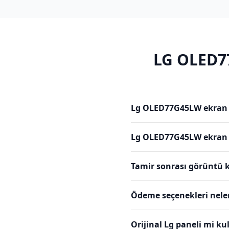
LG
OLED7
Lg OLED77G45LW ekran t
Lg OLED77G45LW ekran f
Tamir sonrası görüntü k
Ödeme seçenekleri nele
Orijinal Lg paneli mi k