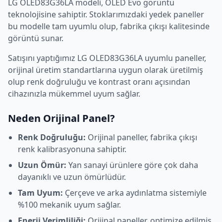
LG
OLED83G36LA
modeli,
OLED Evo
görüntü
teknolojisine sahiptir. Stoklarımızdaki yedek paneller
bu modelle tam uyumlu olup, fabrika çıkışı kalitesinde
görüntü sunar.
Satışını yaptığımız
LG
OLED83G36LA
uyumlu paneller,
orijinal üretim standartlarına uygun olarak üretilmiş
olup renk doğruluğu ve kontrast oranı açısından
cihazınızla mükemmel uyum sağlar.
Neden Orijinal Panel?
Renk Doğruluğu:
Orijinal paneller, fabrika çıkışı
renk kalibrasyonuna sahiptir.
Uzun Ömür:
Yan sanayi ürünlere göre çok daha
dayanıklı ve uzun ömürlüdür.
Tam Uyum:
Çerçeve ve arka aydınlatma sistemiyle
%100 mekanik uyum sağlar.
Enerji Verimliliği:
Orijinal paneller, optimize edilmiş