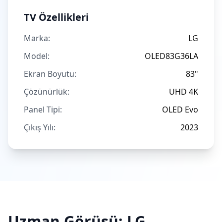
TV Özellikleri
Marka:
LG
Model:
OLED83G36LA
Ekran Boyutu:
83"
Çözünürlük:
UHD 4K
Panel Tipi:
OLED Evo
Çıkış Yılı:
2023
Uzman Görüşü:
LG