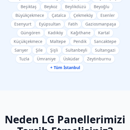
Beşiktaş
Beykoz
Beylikdüzü
Beyoğlu
Büyükçekmece
Çatalca
Çekmeköy
Esenler
Esenyurt
Eyüpsultan
Fatih
Gaziosmanpaşa
Güngören
Kadıköy
Kağıthane
Kartal
Küçükçekmece
Maltepe
Pendik
Sancaktepe
Sarıyer
Şile
Şişli
Sultanbeyli
Sultangazi
Tuzla
Ümraniye
Üsküdar
Zeytinburnu
+ Tüm İstanbul
Neden
LG
Panellerimizi