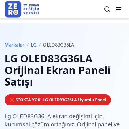
Markalar
/
LG
/
OLED83G36LA
LG
OLED83G36LA
Orijinal Ekran Paneli
Satışı
❌ STOKTA YOK:
LG
OLED83G36LA
Uyumlu Panel
Lg OLED83G36LA ekran değişimi için
kurumsal çözüm
ortağınız. Orijinal panel ve