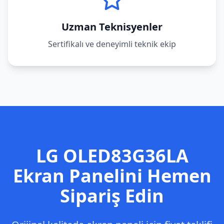
Uzman Teknisyenler
Sertifikalı ve deneyimli teknik ekip
LG
OLED83G36LA
Ekran Panelini Hemen
Sipariş Edin