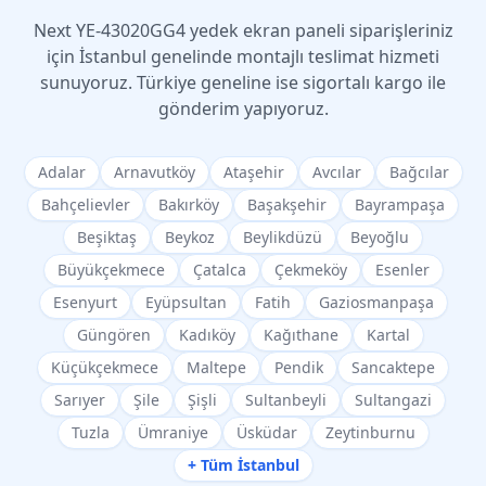
Next
YE-43020GG4
yedek ekran paneli siparişleriniz
için İstanbul genelinde montajlı teslimat hizmeti
sunuyoruz. Türkiye geneline ise sigortalı kargo ile
gönderim yapıyoruz.
Adalar
Arnavutköy
Ataşehir
Avcılar
Bağcılar
Bahçelievler
Bakırköy
Başakşehir
Bayrampaşa
Beşiktaş
Beykoz
Beylikdüzü
Beyoğlu
Büyükçekmece
Çatalca
Çekmeköy
Esenler
Esenyurt
Eyüpsultan
Fatih
Gaziosmanpaşa
Güngören
Kadıköy
Kağıthane
Kartal
Küçükçekmece
Maltepe
Pendik
Sancaktepe
Sarıyer
Şile
Şişli
Sultanbeyli
Sultangazi
Tuzla
Ümraniye
Üsküdar
Zeytinburnu
+ Tüm İstanbul