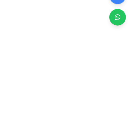
Zero TV Servisi
TV ekran satışı, panel değişimi ve tamir hizmetleri.
Orijinal ve garantili TV ekranları, profesyonel montaj ve
teknik servis.
Hizmetler
TV Ekran Değişimi