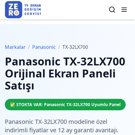
Markalar
/
Panasonic
/
TX-32LX700
Panasonic
TX-32LX700
Orijinal Ekran Paneli
Satışı
✅ STOKTA VAR:
Panasonic
TX-32LX700
Uyumlu Panel
Panasonic TX-32LX700 modeline özel
indirimli fiyatlar
ve 12 ay garanti avantajı.