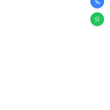
Zero TV Servisi
TV ekran satışı, panel değişimi ve tamir hizmetleri.
Orijinal ve garantili TV ekranları, profesyonel montaj ve
teknik servis.
Hizmetler