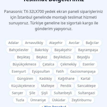
Panasonic
TX-32LX700
yedek ekran paneli siparişleriniz
için İstanbul genelinde montajlı teslimat hizmeti
sunuyoruz. Türkiye geneline ise sigortalı kargo ile
gönderim yapıyoruz.
Adalar
Arnavutköy
Ataşehir
Avcılar
Bağcılar
Bahçelievler
Bakırköy
Başakşehir
Bayrampaşa
Beşiktaş
Beykoz
Beylikdüzü
Beyoğlu
Büyükçekmece
Çatalca
Çekmeköy
Esenler
Esenyurt
Eyüpsultan
Fatih
Gaziosmanpaşa
Güngören
Kadıköy
Kağıthane
Kartal
Küçükçekmece
Maltepe
Pendik
Sancaktepe
Sarıyer
Şile
Şişli
Sultanbeyli
Sultangazi
Tuzla
Ümraniye
Üsküdar
Zeytinburnu