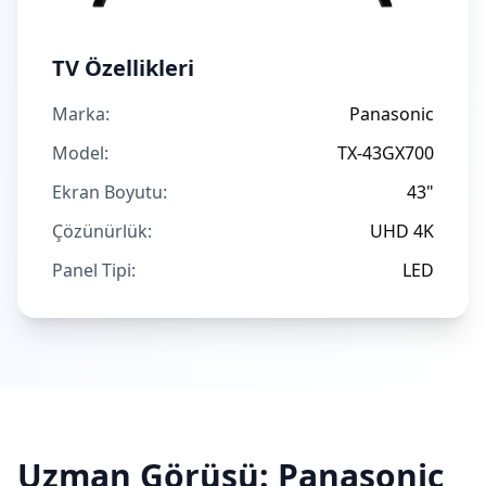
TV Özellikleri
Marka:
Panasonic
Model:
TX-43GX700
Ekran Boyutu:
43"
Çözünürlük:
UHD 4K
Panel Tipi:
LED
Uzman Görüşü:
Panasonic