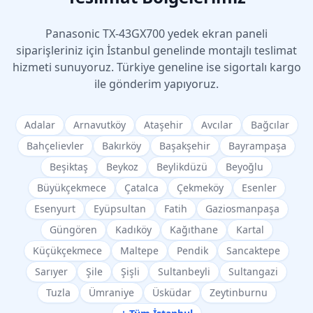
Panasonic
TX-43GX700
yedek ekran paneli
siparişleriniz için İstanbul genelinde montajlı teslimat
hizmeti sunuyoruz. Türkiye geneline ise sigortalı kargo
ile gönderim yapıyoruz.
Adalar
Arnavutköy
Ataşehir
Avcılar
Bağcılar
Bahçelievler
Bakırköy
Başakşehir
Bayrampaşa
Beşiktaş
Beykoz
Beylikdüzü
Beyoğlu
Büyükçekmece
Çatalca
Çekmeköy
Esenler
Esenyurt
Eyüpsultan
Fatih
Gaziosmanpaşa
Güngören
Kadıköy
Kağıthane
Kartal
Küçükçekmece
Maltepe
Pendik
Sancaktepe
Sarıyer
Şile
Şişli
Sultanbeyli
Sultangazi
Tuzla
Ümraniye
Üsküdar
Zeytinburnu