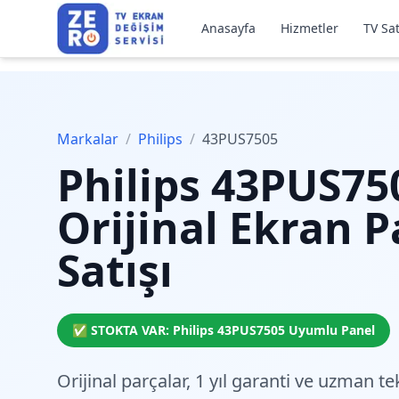
Anasayfa
Hizmetler
TV Sat
Markalar
/
Philips
/
43PUS7505
Philips
43PUS75
Orijinal Ekran P
Satışı
✅ STOKTA VAR:
Philips
43PUS7505
Uyumlu Panel
Orijinal parçalar,
1 yıl garanti
ve
uzman tek