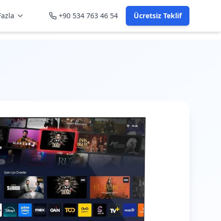
azla
+90 534 763 46 54
Ücretsiz Teklif