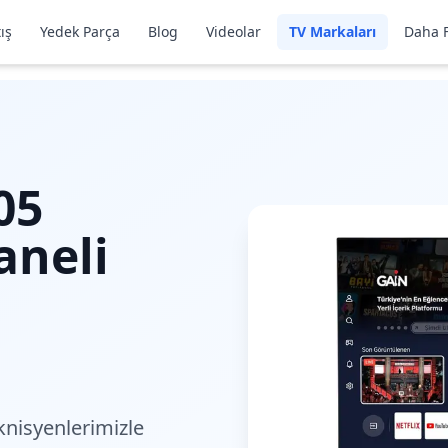
ış
Yedek Parça
Blog
Videolar
TV Markaları
Daha F
05
aneli
nisyenlerimiz
le