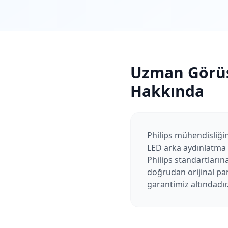
Uzman Görü
Hakkında
Philips mühendisliği
LED arka aydınlatma s
Philips standartların
doğrudan orijinal pan
garantimiz altındadır