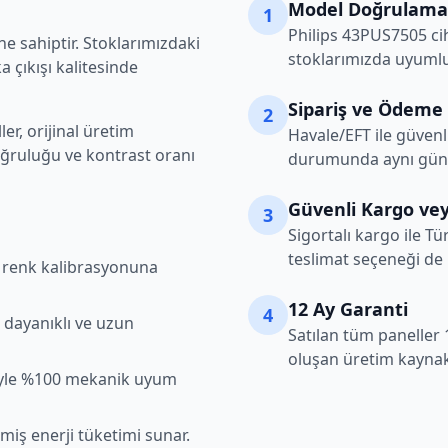
Model Doğrulama
1
Philips
43PUS7505
ci
e sahiptir. Stoklarımızdaki
stoklarımızda uyumlu
 çıkışı kalitesinde
Sipariş ve Ödeme
2
r, orijinal üretim
Havale/EFT ile güvenl
oğruluğu ve kontrast oranı
durumunda aynı gün k
Güvenli Kargo vey
3
Sigortalı kargo ile Tü
teslimat seçeneği de
şı renk kalibrasyonuna
12 Ay Garanti
4
 dayanıklı ve uzun
Satılan tüm paneller 
oluşan üretim kaynakl
iyle %100 mekanik uyum
lmiş enerji tüketimi sunar.