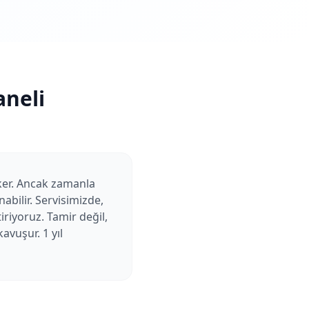
neli
eker. Ancak zamanla
abilir. Servisimizde,
riyoruz. Tamir değil,
avuşur. 1 yıl