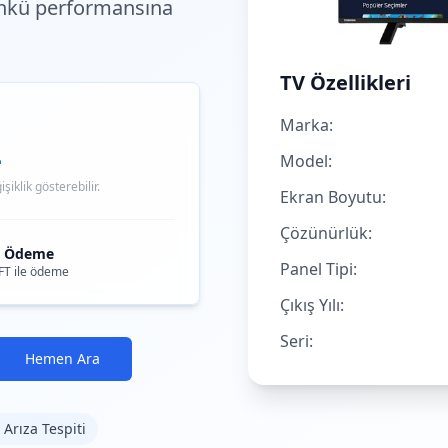
ünkü performansına
TV Özellikleri
Marka:
L
Model:
iklik gösterebilir.
Ekran Boyutu:
Çözünürlük:
i Ödeme
Panel Tipi:
FT ile ödeme
Çıkış Yılı:
Seri:
Hemen Ara
 Arıza Tespiti