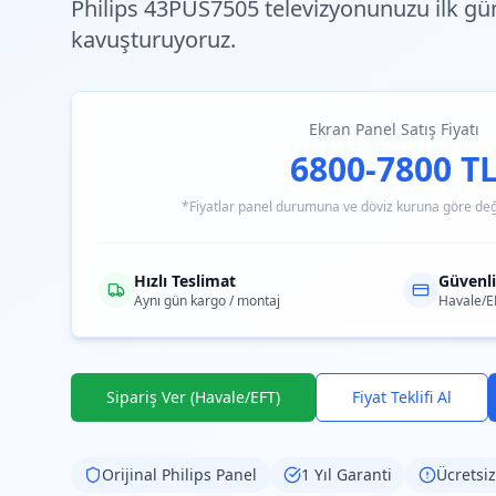
Philips 43PUS7505 televizyonunuzu ilk g
kavuşturuyoruz.
Ekran Panel Satış Fiyatı
6800-7800 T
*Fiyatlar panel durumuna ve döviz kuruna göre değiş
Hızlı Teslimat
Güvenl
Aynı gün kargo / montaj
Havale/E
Sipariş Ver (Havale/EFT)
Fiyat Teklifi Al
Orijinal
Philips
Panel
1 Yıl Garanti
Ücretsiz