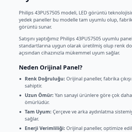
Philips
43PUS7505
modeli,
LED
görüntü teknolojisin
yedek paneller bu modelle tam uyumlu olup, fabrika
görüntü sunar.
Satışını yaptığımız
Philips
43PUS7505
uyumlu panelle
standartlarına uygun olarak üretilmiş olup renk d
açısından cihazınızla mükemmel uyum sağlar.
Neden Orijinal Panel?
Renk Doğruluğu:
Orijinal paneller, fabrika çıkı
sahiptir.
Uzun Ömür:
Yan sanayi ürünlere göre çok daha
ömürlüdür.
Tam Uyum:
Çerçeve ve arka aydınlatma sistem
sağlar.
Enerji Verimliliği:
Orijinal paneller, optimize edi