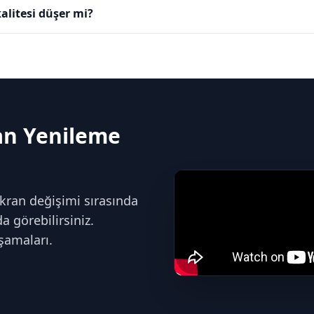
alitesi düşer mi?
an Yenileme
kran değişimi sırasında
 görebilirsiniz.
şamaları.