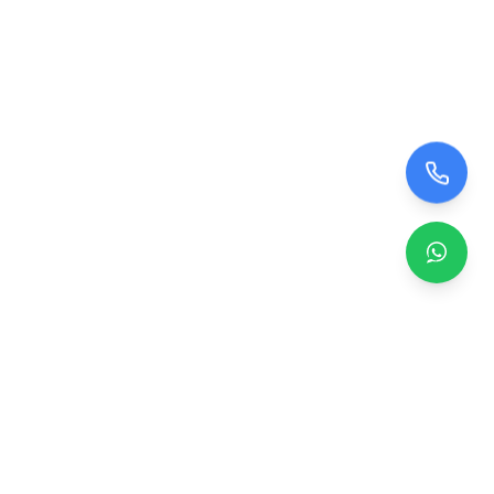
Zero TV Servisi
TV ekran satışı, panel değişimi ve tamir hizmetleri.
Orijinal ve garantili TV ekranları, profesyonel montaj ve