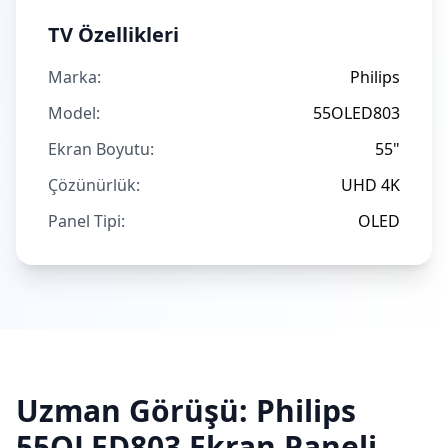
TV Özellikleri
Marka:
Philips
Model:
55OLED803
Ekran Boyutu:
55"
Çözünürlük:
UHD 4K
Panel Tipi:
OLED
Uzman Görüşü:
Philips
55OLED803
Ekran Paneli