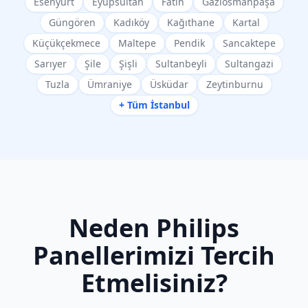
Esenyurt
Eyüpsultan
Fatih
Gaziosmanpaşa
Güngören
Kadıköy
Kağıthane
Kartal
Küçükçekmece
Maltepe
Pendik
Sancaktepe
Sarıyer
Şile
Şişli
Sultanbeyli
Sultangazi
Tuzla
Ümraniye
Üsküdar
Zeytinburnu
+ Tüm İstanbul
Neden
Philips
Panellerimizi Tercih
Etmelisiniz?