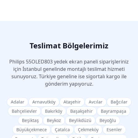
Teslimat Bölgelerimiz
Philips
55OLED803
yedek ekran paneli siparişleriniz
için İstanbul genelinde montajlı teslimat hizmeti
sunuyoruz. Türkiye geneline ise sigortalı kargo ile
gönderim yapıyoruz.
Adalar
Arnavutköy
Ataşehir
Avcılar
Bağcılar
Bahçelievler
Bakırköy
Başakşehir
Bayrampaşa
Beşiktaş
Beykoz
Beylikdüzü
Beyoğlu
Büyükçekmece
Çatalca
Çekmeköy
Esenler