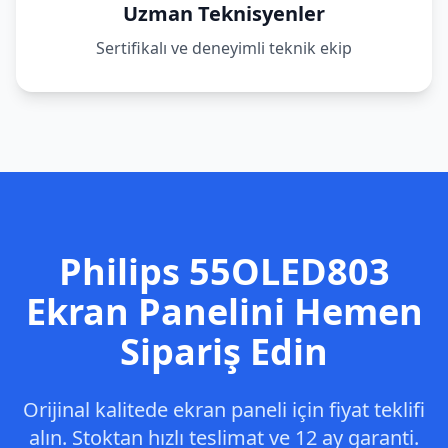
Uzman Teknisyenler
Sertifikalı ve deneyimli teknik ekip
Philips
55OLED803
Ekran Panelini Hemen
Sipariş Edin
Orijinal kalitede ekran paneli için fiyat teklifi
alın. Stoktan hızlı teslimat ve 12 ay garanti.