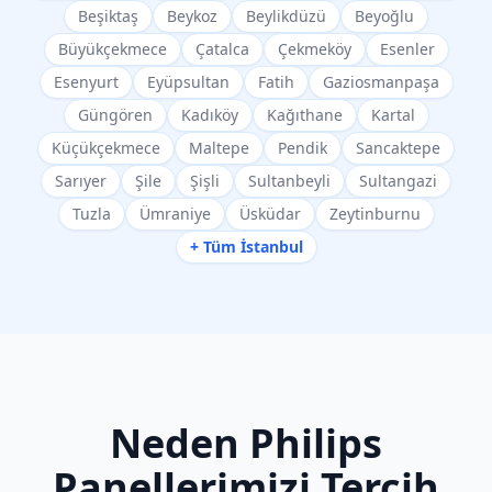
Beşiktaş
Beykoz
Beylikdüzü
Beyoğlu
Büyükçekmece
Çatalca
Çekmeköy
Esenler
Esenyurt
Eyüpsultan
Fatih
Gaziosmanpaşa
Güngören
Kadıköy
Kağıthane
Kartal
Küçükçekmece
Maltepe
Pendik
Sancaktepe
Sarıyer
Şile
Şişli
Sultanbeyli
Sultangazi
Tuzla
Ümraniye
Üsküdar
Zeytinburnu
+ Tüm İstanbul
Neden
Philips
Panellerimizi Tercih